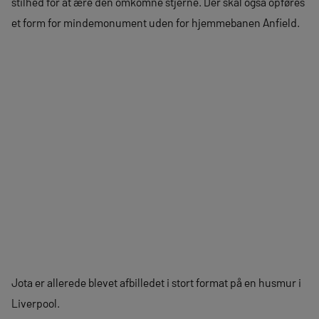
stilhed for at ære den omkomne stjerne. Der skal også opføres
et form for mindemonument uden for hjemmebanen Anfield.
Jota er allerede blevet afbilledet i stort format på en husmur i
Liverpool.