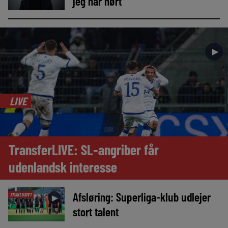
jeg har hørt’
►
LIVE
TransferLIVE: SL-angriber får
udenlandsk interesse
Afsløring: Superliga-klub udlejer
EKSKLUSIVT
►
stort talent