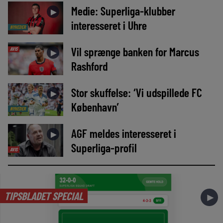
Medie: Superliga-klubber
►
interesseret i Uhre
NYHEDER
Vil sprænge banken for Marcus
AVIS
►
Rashford
Stor skuffelse: ‘Vi udspillede FC
►
København’
NYHEDER
AGF meldes interesseret i
►
Superliga-profil
AVIS
TIPSBLADET SPECIAL
►