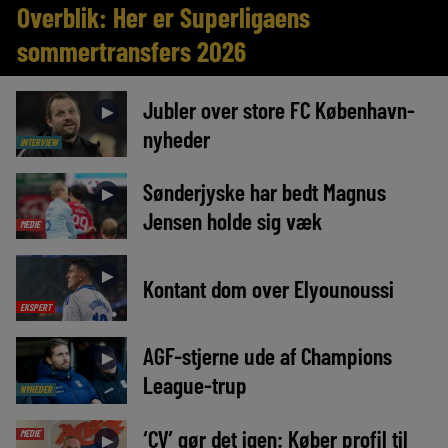
Overblik: Her er Superligaens
sommertransfers 2026
Jubler over store FC København-
►
nyheder
INTERVIEW
Sønderjyske har bedt Magnus
►
Jensen holde sig væk
MEDIE
►
Kontant dom over Elyounoussi
EKSPERT
AGF-stjerne ude af Champions
►
League-trup
NYHEDER
‘CV’ gør det igen: Køber profil til
MEDIE
►