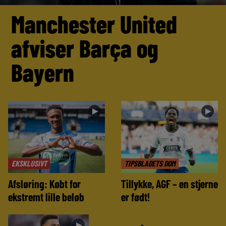
Manchester United
afviser Barça og
Bayern
►
►
EKSKLUSIVT
TIPSBLADETS DOM
Afsløring: Købt for
Tillykke, AGF – en stjerne
ekstremt lille beløb
er født!
►