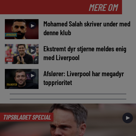
MERE OM
Mohamed Salah skriver under med
►
denne klub
NYHEDER
Ekstremt dyr stjerne meldes enig
►
med Liverpool
MEDIE
Afslører: Liverpool har megadyr
►
topprioritet
TRANSFER
TIPSBLADET SPECIAL
►