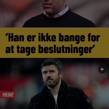
‘Han er ikke bange for
at tage beslutninger’
►
MEDIE