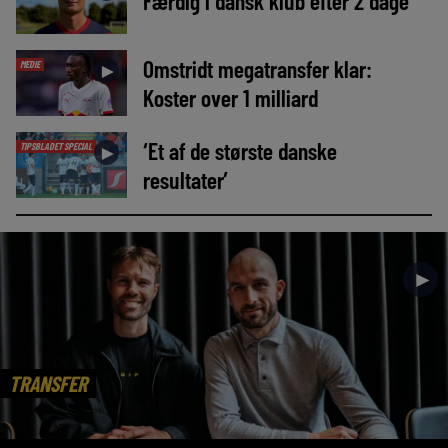
Færdig i dansk klub efter 2 dage
Omstridt megatransfer klar:
MEDIE
►
Koster over 1 milliard
‘Et af de største danske
TIPSBLADET SPECIAL
►
resultater’
►
TRANSFER