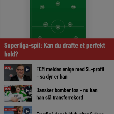
Superliga-spil: Kan du drafte et perfekt
hold?
FCM meldes enige med SL-profil
MEDIE
►
– så dyr er han
Dansker bomber løs – nu kan
MEDIE
►
han slå transferrekord
EKSKLUSIVT
►