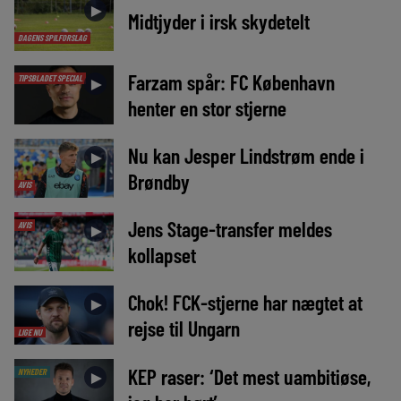
►
Midtjyder i irsk skydetelt
DAGENS SPILFORSLAG
Farzam spår: FC København
TIPSBLADET SPECIAL
►
henter en stor stjerne
Nu kan Jesper Lindstrøm ende i
►
Brøndby
AVIS
Jens Stage-transfer meldes
AVIS
►
kollapset
Chok! FCK-stjerne har nægtet at
►
rejse til Ungarn
LIGE NU
KEP raser: ‘Det mest uambitiøse,
NYHEDER
►