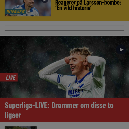
Reagerer på Larsson-bombe:
‘En vild historie’
INTERVIEW
►
LIVE
Superliga-LIVE: Drømmer om disse to
ligaer