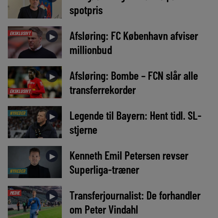
spotpris
Afsløring: FC København afviser
EKSKLUSIVT
►
millionbud
Afsløring: Bombe – FCN slår alle
►
transferrekorder
EKSKLUSIVT
Legende til Bayern: Hent tidl. SL-
NYHEDER
►
stjerne
Kenneth Emil Petersen revser
►
Superliga-træner
NYHEDER
Transferjournalist: De forhandler
MEDIE
►
om Peter Vindahl