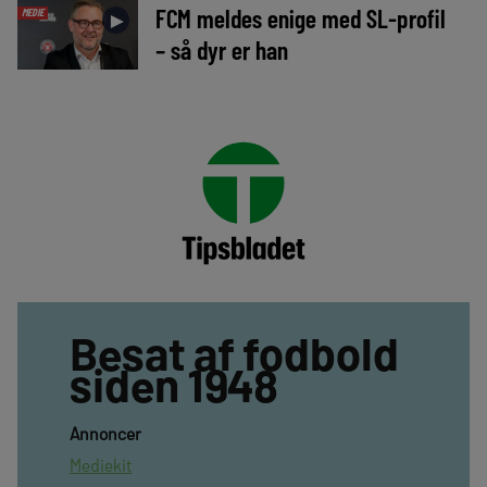
FCM meldes enige med SL-profil
MEDIE
►
– så dyr er han
Besat af fodbold
siden 1948
Annoncer
Mediekit