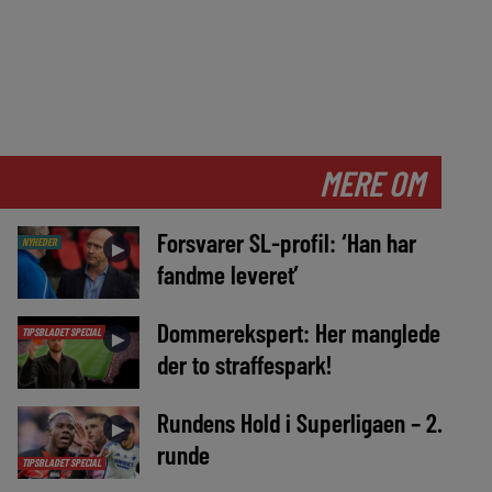
MERE OM
Forsvarer SL-profil: ‘Han har
NYHEDER
►
fandme leveret’
Dommerekspert: Her manglede
TIPSBLADET SPECIAL
►
der to straffespark!
Rundens Hold i Superligaen – 2.
►
runde
TIPSBLADET SPECIAL