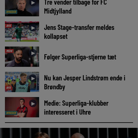
Tre vender tilbage for FC
►
Midtjylland
NYHEDER
Jens Stage-transfer meldes
AVIS
►
kollapset
MEDIE
►
Følger Superliga-stjerne tæt
Nu kan Jesper Lindstrøm ende i
►
Brøndby
AVIS
Medie: Superliga-klubber
►
interesseret i Uhre
NYHEDER