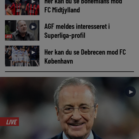
Her kan du se Bohemians mod
►
FC Midtjylland
AGF meldes interesseret i
►
Superliga-profil
AVIS
Her kan du se Debrecen mod FC
►
København
►
LIVE