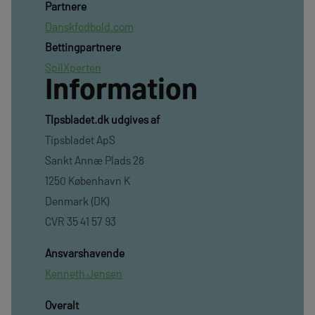
Partnere
Danskfodbold.com
Bettingpartnere
SpilXperten
Information
TIpsbladet.dk udgives af
Tipsbladet ApS
Sankt Annæ Plads 28
1250 København K
Denmark (DK)
CVR 35 41 57 93
Ansvarshavende
Kenneth Jensen
Overalt