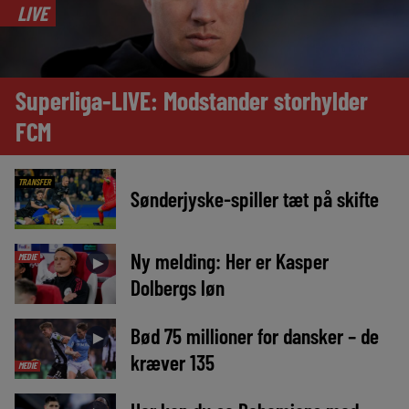
LIVE
Superliga-LIVE: Modstander storhylder
FCM
TRANSFER
Sønderjyske-spiller tæt på skifte
Ny melding: Her er Kasper
MEDIE
►
Dolbergs løn
Bød 75 millioner for dansker – de
►
kræver 135
MEDIE