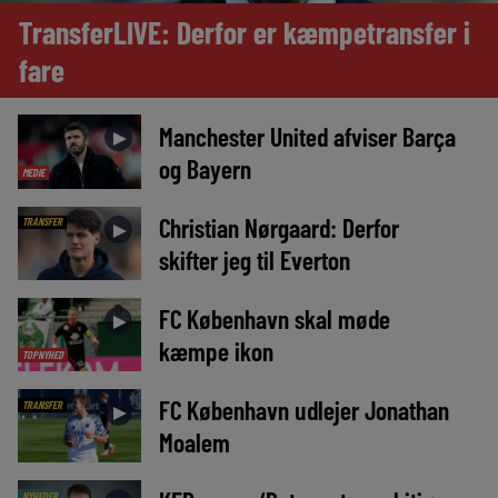
TransferLIVE: Derfor er kæmpetransfer i
fare
Manchester United afviser Barça
►
og Bayern
MEDIE
Christian Nørgaard: Derfor
TRANSFER
►
skifter jeg til Everton
FC København skal møde
►
kæmpe ikon
TOPNYHED
FC København udlejer Jonathan
TRANSFER
►
Moalem
NYHEDER