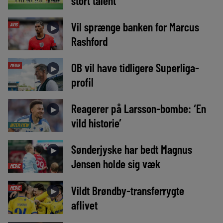
stort talent
Vil sprænge banken for Marcus
AVIS
►
Rashford
OB vil have tidligere Superliga-
MEDIE
►
profil
Reagerer på Larsson-bombe: ‘En
►
vild historie’
INTERVIEW
Sønderjyske har bedt Magnus
►
Jensen holde sig væk
MEDIE
Vildt Brøndby-transferrygte
MEDIE
►
aflivet