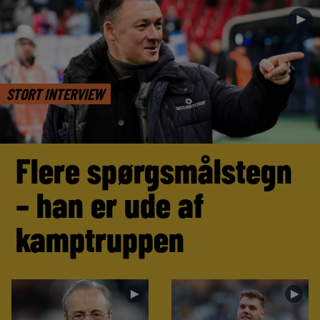
►
STORT INTERVIEW
Flere spørgsmålstegn
– han er ude af
kamptruppen
►
►