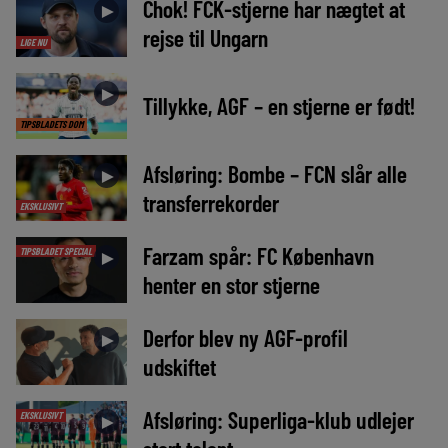
Chok! FCK-stjerne har nægtet at
►
rejse til Ungarn
LIGE NU
►
Tillykke, AGF – en stjerne er født!
TIPSBLADETS DOM
Afsløring: Bombe – FCN slår alle
►
transferrekorder
EKSKLUSIVT
Farzam spår: FC København
TIPSBLADET SPECIAL
►
henter en stor stjerne
Derfor blev ny AGF-profil
►
udskiftet
Afsløring: Superliga-klub udlejer
EKSKLUSIVT
►