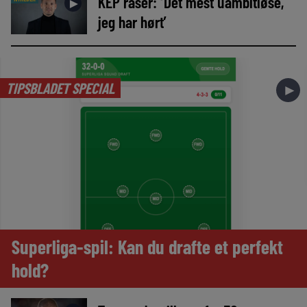
KEP raser: ‘Det mest uambitiøse,
►
jeg har hørt’
TIPSBLADET SPECIAL
►
Superliga-spil: Kan du drafte et perfekt
hold?