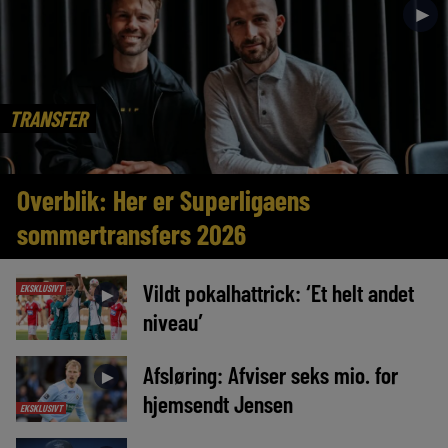
►
TRANSFER
Overblik: Her er Superligaens
sommertransfers 2026
Vildt pokalhattrick: ‘Et helt andet
EKSKLUSIVT
►
niveau’
Afsløring: Afviser seks mio. for
►
hjemsendt Jensen
EKSKLUSIVT