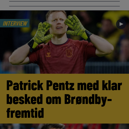
INTERVIEW
►
Patrick Pentz med klar
besked om Brøndby-
fremtid