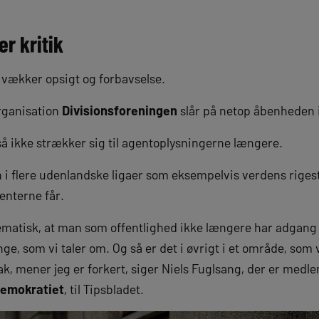
r kritik
ækker opsigt og forbavselse.
rganisation
Divisionsforeningen
slår på netop åbenheden 
å ikke strækker sig til agentoplysningerne længere.
n i flere udenlandske ligaer som eksempelvis verdens rigest
enterne får.
ematisk, at man som offentlighed ikke længere har adgang t
ge, som vi taler om. Og så er det i øvrigt i et område, som
bak, mener jeg er forkert, siger Niels Fuglsang, der er medl
demokratiet
, til Tipsbladet.