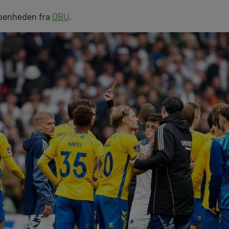
åbenheden fra
DBU
.