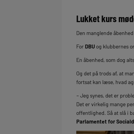
Lukket kurs møde
Den manglende åbenhed v
For
DBU
og klubbernes o
En åbenhed, som dog alts
Og det på trods af, at ma
fortsat kan læse, hvad ag
– Jeg synes, det er probl
Det er virkelig mange pen
offentlighed. Så at slå i 
Parlamentet for Social