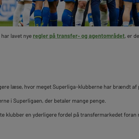
A har lavet nye
regler på transfer- og agentområdet
, er d
gere læse, hvor meget Superliga-klubberne har brændt af 
erne i Superligaen, der betaler mange penge.
ste klubber en yderligere fordel på transfermarkedet foran