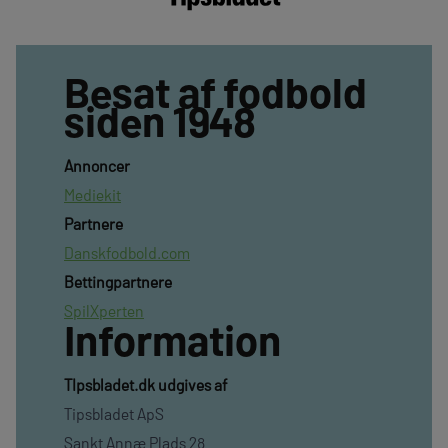
Besat af fodbold
siden 1948
Annoncer
Mediekit
Partnere
Danskfodbold.com
Bettingpartnere
SpilXperten
Information
TIpsbladet.dk udgives af
Tipsbladet ApS
Sankt Annæ Plads 28