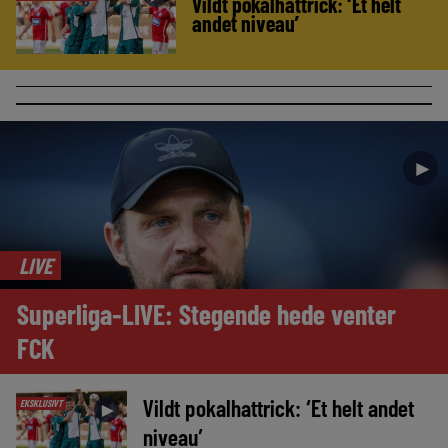
Vildt pokalhattrick: ‘Et helt
andet niveau’
►
LIVE
Superliga-LIVE: Stegende hede venter
FCK
Vildt pokalhattrick: ‘Et helt andet
EKSKLUSIVT
►
niveau’