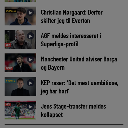
Christian Nørgaard: Derfor
TRANSFER
►
skifter jeg til Everton
AGF meldes interesseret i
►
Superliga-profil
AVIS
Manchester United afviser Barça
►
og Bayern
MEDIE
KEP raser: ‘Det mest uambitiøse,
NYHEDER
►
jeg har hørt’
Jens Stage-transfer meldes
AVIS
►
kollapset