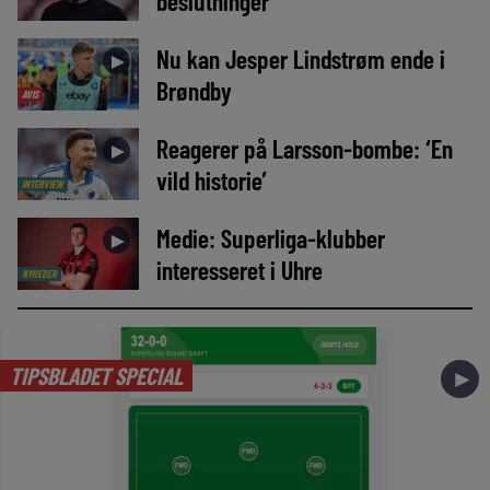
beslutninger’
Nu kan Jesper Lindstrøm ende i
►
Brøndby
AVIS
Reagerer på Larsson-bombe: ‘En
►
vild historie’
INTERVIEW
Medie: Superliga-klubber
►
interesseret i Uhre
NYHEDER
TIPSBLADET SPECIAL
►