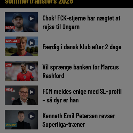
sommertransfers 2026
Chok! FCK-stjerne har nægtet at
►
rejse til Ungarn
LIGE NU
EKSKLUSIVT
►
Færdig i dansk klub efter 2 dage
Vil sprænge banken for Marcus
AVIS
►
Rashford
FCM meldes enige med SL-profil
MEDIE
►
– så dyr er han
Kenneth Emil Petersen revser
►
Superliga-træner
NYHEDER