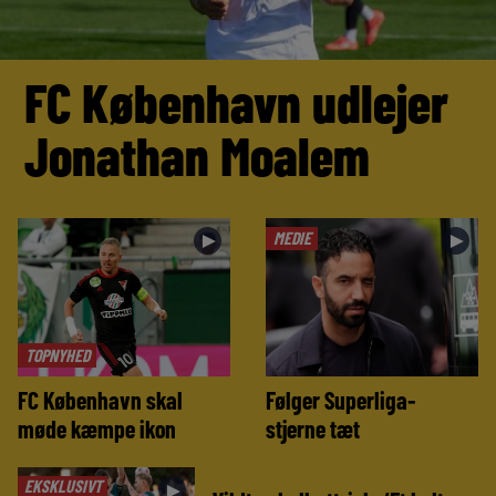
FC København udlejer
Jonathan Moalem
MEDIE
►
►
TOPNYHED
FC København skal
Følger Superliga-
møde kæmpe ikon
stjerne tæt
EKSKLUSIVT
►