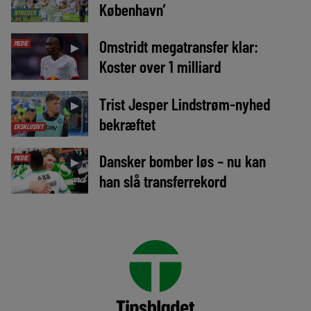
København’
NYHEDER
Omstridt megatransfer klar:
MEDIE
►
Koster over 1 milliard
Trist Jesper Lindstrøm-nyhed
►
bekræftet
EKSKLUSIVT
Dansker bomber løs – nu kan
MEDIE
►
han slå transferrekord