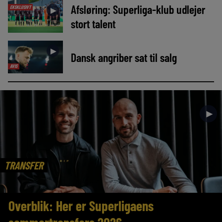
Afsløring: Superliga-klub udlejer
EKSKLUSIVT
►
stort talent
►
Dansk angriber sat til salg
AVIS
►
TRANSFER
Overblik: Her er Superligaens