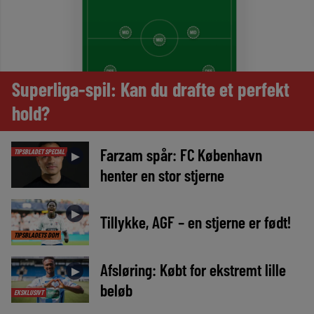
Superliga-spil: Kan du drafte et perfekt
hold?
Farzam spår: FC København
TIPSBLADET SPECIAL
►
henter en stor stjerne
►
Tillykke, AGF – en stjerne er født!
TIPSBLADETS DOM
Afsløring: Købt for ekstremt lille
►
beløb
EKSKLUSIVT