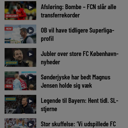
Afsløring: Bombe – FCN slår alle
►
transferrekorder
EKSKLUSIVT
OB vil have tidligere Superliga-
MEDIE
►
profil
Jubler over store FC København-
►
nyheder
INTERVIEW
Sønderjyske har bedt Magnus
►
Jensen holde sig væk
MEDIE
Legende til Bayern: Hent tidl. SL-
NYHEDER
►
stjerne
Stor skuffelse: ‘Vi udspillede FC
►