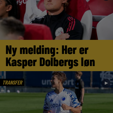
Ny melding: Her er
Kasper Dolbergs løn
TRANSFER
►