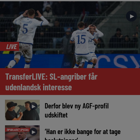
►
LIVE
TransferLIVE: SL-angriber får
udenlandsk interesse
Derfor blev ny AGF-profil
►
udskiftet
‘Han er ikke bange for at tage
TIPSBLADET SPECIAL
►