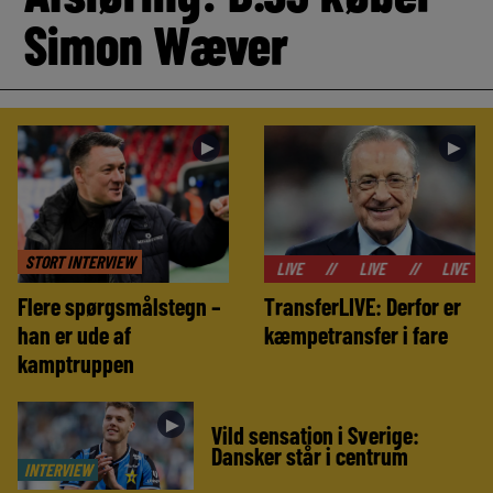
Simon Wæver
►
►
STORT INTERVIEW
//
LIVE
//
LIVE
//
LIVE
//
LIVE
Flere spørgsmålstegn –
TransferLIVE: Derfor er
han er ude af
kæmpetransfer i fare
kamptruppen
►
Vild sensation i Sverige:
Dansker står i centrum
INTERVIEW