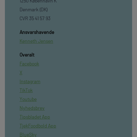
1250 København K
Denmark (DK)
CVR 35 41 57 93
Ansvarshavende
Kenneth Jensen
Overalt
Facebook
X
Instagram
TikTok
Youtube
Nyhedsbrev
Tipsbladet App
TjekFoodbold App
BlueSky