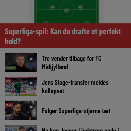
Superliga-spil: Kan du drafte et perfekt
hold?
Tre vender tilbage for FC
►
Midtjylland
NYHEDER
Jens Stage-transfer meldes
AVIS
►
kollapset
MEDIE
►
Følger Superliga-stjerne tæt
Nu kan Jesper Lindstrøm ende i
►