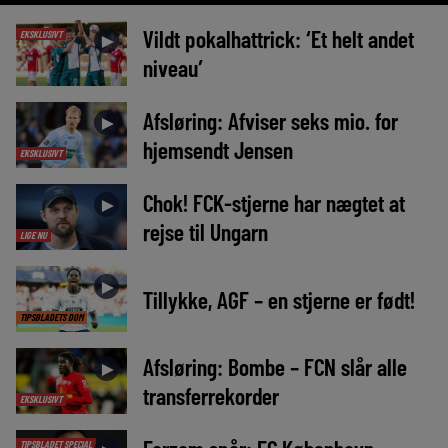
Vildt pokalhattrick: ‘Et helt andet
EKSKLUSIVT
►
niveau’
Afsløring: Afviser seks mio. for
►
hjemsendt Jensen
EKSKLUSIVT
Chok! FCK-stjerne har nægtet at
►
rejse til Ungarn
LIGE NU
►
Tillykke, AGF – en stjerne er født!
TIPSBLADETS DOM
Afsløring: Bombe – FCN slår alle
►
transferrekorder
EKSKLUSIVT
TIPSBLADET SPECIAL