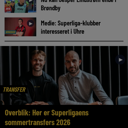
Brøndby
AVIS
Medie: Superliga-klubber
►
interesseret i Uhre
NYHEDER
►
TRANSFER
Overblik: Her er Superligaens
sommertransfers 2026