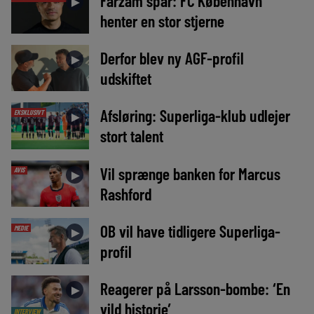
Farzam spår: FC København
►
henter en stor stjerne
Derfor blev ny AGF-profil
►
udskiftet
Afsløring: Superliga-klub udlejer
EKSKLUSIVT
►
stort talent
Vil sprænge banken for Marcus
AVIS
►
Rashford
OB vil have tidligere Superliga-
MEDIE
►
profil
Reagerer på Larsson-bombe: ‘En
►
vild historie’
INTERVIEW