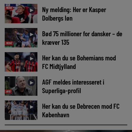
Ny melding: Her er Kasper
MEDIE
►
Dolbergs løn
Bød 75 millioner for dansker – de
►
kræver 135
MEDIE
Her kan du se Bohemians mod
►
FC Midtjylland
AGF meldes interesseret i
►
Superliga-profil
AVIS
Her kan du se Debrecen mod FC
►
København