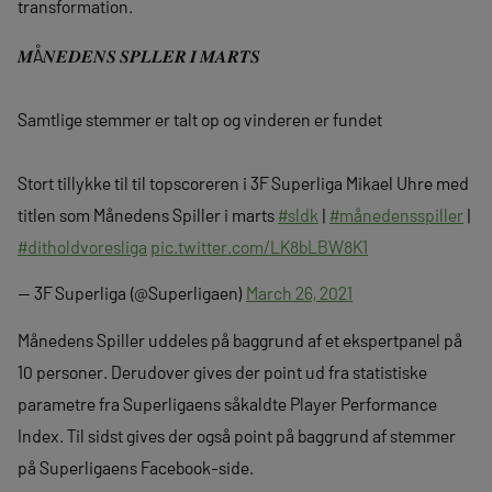
transformation.
𝑴Å𝑵𝑬𝑫𝑬𝑵𝑺 𝑺𝑷𝑳𝑳𝑬𝑹 𝑰 𝑴𝑨𝑹𝑻𝑺
Samtlige stemmer er talt op og vinderen er fundet
Stort tillykke til til topscoreren i 3F Superliga Mikael Uhre med
titlen som Månedens Spiller i marts
#sldk
|
#månedensspiller
|
#ditholdvoresliga
pic.twitter.com/LK8bLBW8K1
— 3F Superliga (@Superligaen)
March 26, 2021
Månedens Spiller uddeles på baggrund af et ekspertpanel på
10 personer. Derudover gives der point ud fra statistiske
parametre fra Superligaens såkaldte Player Performance
Index. Til sidst gives der også point på baggrund af stemmer
på Superligaens Facebook-side.