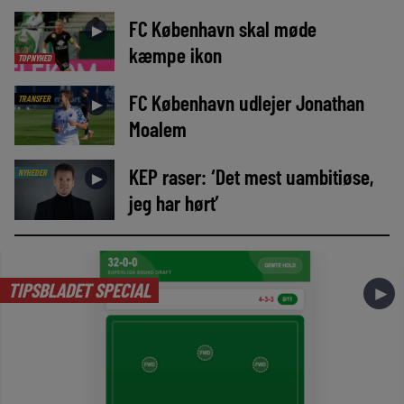
FC København skal møde
►
kæmpe ikon
TOPNYHED
FC København udlejer Jonathan
TRANSFER
►
Moalem
KEP raser: ‘Det mest uambitiøse,
NYHEDER
►
jeg har hørt’
TIPSBLADET SPECIAL
►