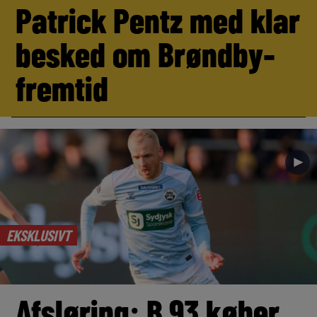
Patrick Pentz med klar
besked om Brøndby-
fremtid
►
EKSKLUSIVT
Afsløring: B.93 køber