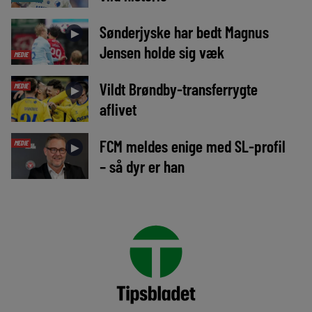
Sønderjyske har bedt Magnus
►
Jensen holde sig væk
MEDIE
Vildt Brøndby-transferrygte
MEDIE
►
aflivet
FCM meldes enige med SL-profil
MEDIE
►
– så dyr er han