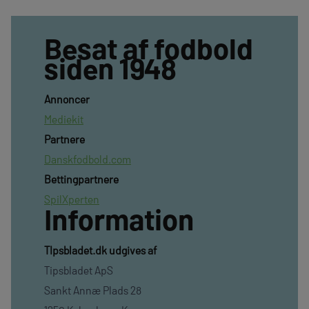
Besat af fodbold
siden 1948
Annoncer
Mediekit
Partnere
Danskfodbold.com
Bettingpartnere
SpilXperten
Information
TIpsbladet.dk udgives af
Tipsbladet ApS
Sankt Annæ Plads 28