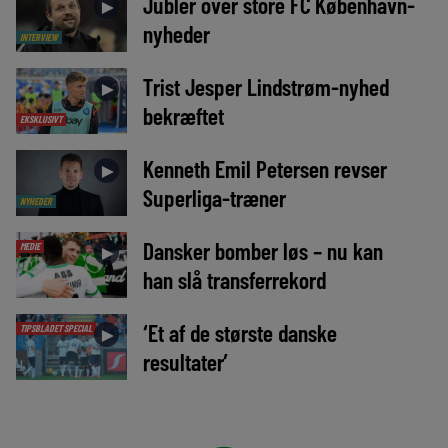
Jubler over store FC København-
►
nyheder
INTERVIEW
Trist Jesper Lindstrøm-nyhed
►
bekræftet
EKSKLUSIVT
Kenneth Emil Petersen revser
►
Superliga-træner
NYHEDER
Dansker bomber løs – nu kan
MEDIE
►
han slå transferrekord
‘Et af de største danske
TIPSBLADET SPECIAL
►
resultater’