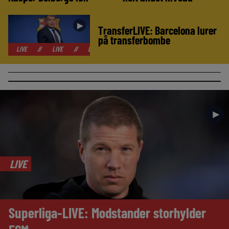
►
TransferLIVE: Barcelona lurer
på transferbombe
//
LIVE
//
LIVE
//
LIVE
//
LIVE
//
LIVE
//
LIVE
//
►
LIVE
Superliga-LIVE: Modstander storhylder