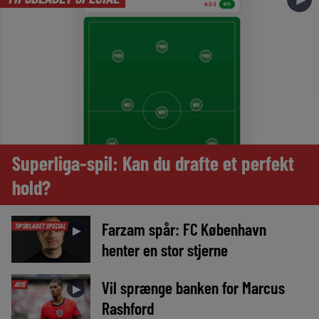
Superliga-spil: Kan du drafte et perfekt
hold?
Farzam spår: FC København
TIPSBLADET SPECIAL
►
henter en stor stjerne
Vil sprænge banken for Marcus
AVIS
►
Rashford