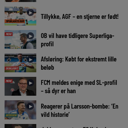
►
Tillykke, AGF – en stjerne er født!
TIPSBLADETS DOM
OB vil have tidligere Superliga-
MEDIE
►
profil
Afsløring: Købt for ekstremt lille
►
beløb
EKSKLUSIVT
FCM meldes enige med SL-profil
MEDIE
►
– så dyr er han
Reagerer på Larsson-bombe: ‘En
►
vild historie’
INTERVIEW