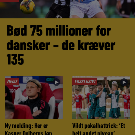
Bød 75 millioner for
dansker – de kræver
135
MEDIE
EKSKLUSIVT
►
►
Ny melding: Her er
Vildt pokalhattrick: ‘Et
Kasper Dolbergs løn
helt andet niveau’