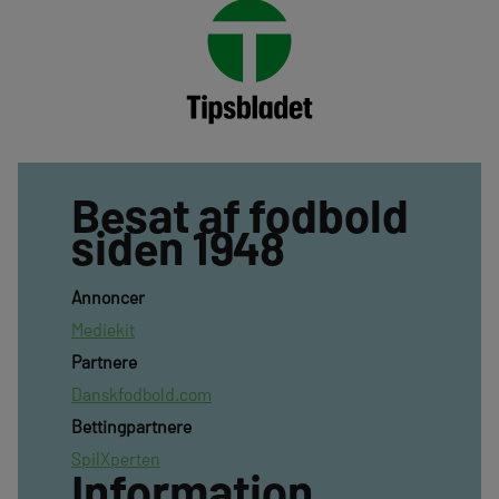
Besat af fodbold
siden 1948
Annoncer
Mediekit
Partnere
Danskfodbold.com
Bettingpartnere
SpilXperten
Information