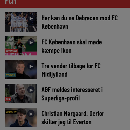
FCM
Her kan du se Debrecen mod FC
►
København
FC København skal møde
►
kæmpe ikon
TOPNYHED
Tre vender tilbage for FC
►
Midtjylland
NYHEDER
AGF meldes interesseret i
►
Superliga-profil
AVIS
Christian Nørgaard: Derfor
TRANSFER
►
skifter jeg til Everton