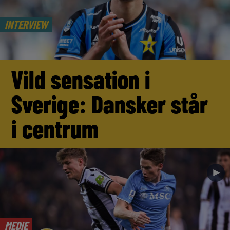
INTERVIEW
Vild sensation i
Sverige: Dansker står
i centrum
►
MEDIE