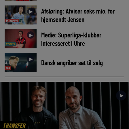
Afsløring: Afviser seks mio. for
►
hjemsendt Jensen
EKSKLUSIVT
Medie: Superliga-klubber
►
interesseret i Uhre
NYHEDER
►
Dansk angriber sat til salg
AVIS
►
TRANSFER