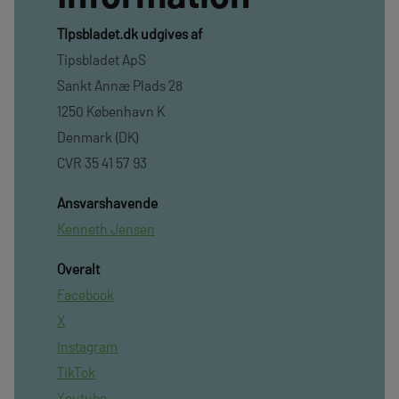
TIpsbladet.dk udgives af
Tipsbladet ApS
Sankt Annæ Plads 28
1250 København K
Denmark (DK)
CVR 35 41 57 93
Ansvarshavende
Kenneth Jensen
Overalt
Facebook
X
Instagram
TikTok
Youtube