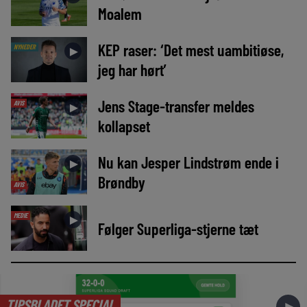
Moalem
KEP raser: ‘Det mest uambitiøse,
NYHEDER
►
jeg har hørt’
Jens Stage-transfer meldes
AVIS
►
kollapset
Nu kan Jesper Lindstrøm ende i
►
Brøndby
AVIS
MEDIE
►
Følger Superliga-stjerne tæt
TIPSBLADET SPECIAL
►