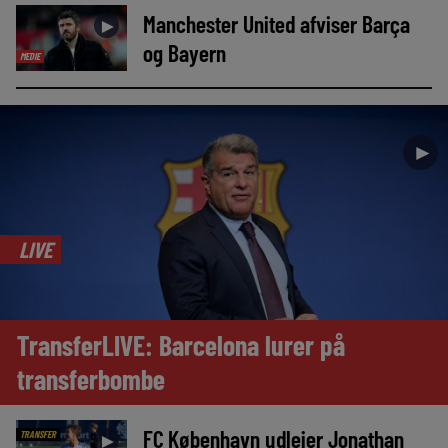
Manchester United afviser Barça
►
og Bayern
MEDIE
►
LIVE
TransferLIVE: Barcelona lurer på
transferbombe
FC København udlejer Jonathan
TRANSFER
►