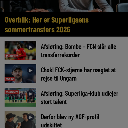
Overblik: Her er Superligaens
sommertransfers 2026
Afsløring: Bombe – FCN slår alle
►
transferrekorder
EKSKLUSIVT
Chok! FCK-stjerne har nægtet at
►
rejse til Ungarn
LIGE NU
Afsløring: Superliga-klub udlejer
EKSKLUSIVT
►
stort talent
Derfor blev ny AGF-profil
►
udskiftet