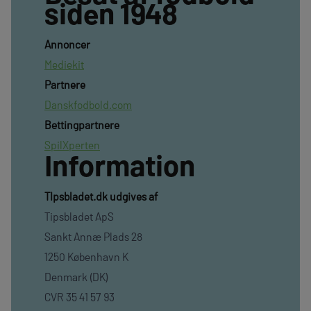
siden 1948
Annoncer
Mediekit
Partnere
Danskfodbold.com
Bettingpartnere
SpilXperten
Information
TIpsbladet.dk udgives af
Tipsbladet ApS
Sankt Annæ Plads 28
1250 København K
Denmark (DK)
CVR 35 41 57 93