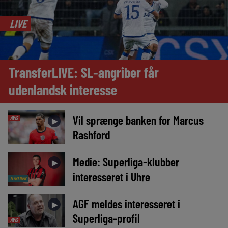
LIVE
TransferLIVE: SL-angriber får
udenlandsk interesse
Vil sprænge banken for Marcus
AVIS
►
Rashford
Medie: Superliga-klubber
►
interesseret i Uhre
NYHEDER
AGF meldes interesseret i
►
Superliga-profil
AVIS