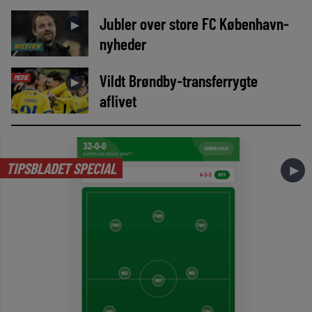
Jubler over store FC København-
►
nyheder
INTERVIEW
Vildt Brøndby-transferrygte
MEDIE
►
aflivet
TIPSBLADET SPECIAL
►