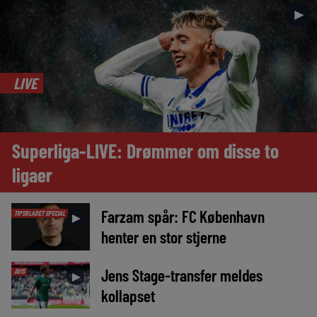
►
LIVE
Superliga-LIVE: Drømmer om disse to
ligaer
Farzam spår: FC København
TIPSBLADET SPECIAL
►
henter en stor stjerne
Jens Stage-transfer meldes
AVIS
►
kollapset