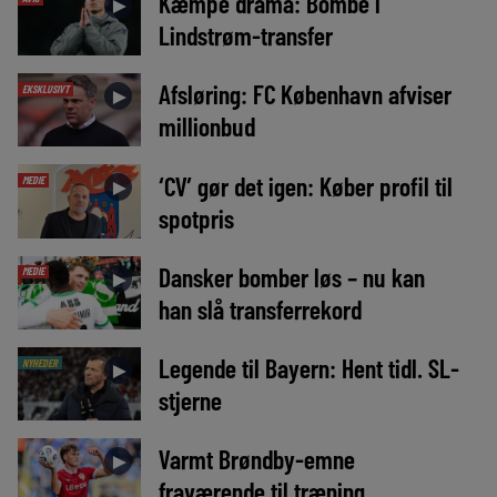
Kæmpe drama: Bombe i
►
Lindstrøm-transfer
Afsløring: FC København afviser
EKSKLUSIVT
►
millionbud
‘CV’ gør det igen: Køber profil til
MEDIE
►
spotpris
Dansker bomber løs – nu kan
MEDIE
►
han slå transferrekord
Legende til Bayern: Hent tidl. SL-
NYHEDER
►
stjerne
Varmt Brøndby-emne
►
fraværende til træning