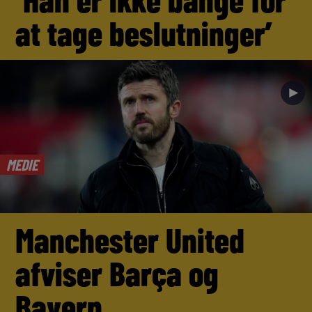
at tage beslutninger’
►
MEDIE
Manchester United
afviser Barça og
Bayern