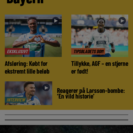
►
►
EKSKLUSIVT
TIPSBLADETS DOM
Afsløring: Købt for
Tillykke, AGF – en stjerne
ekstremt lille beløb
er født!
►
Reagerer på Larsson-bombe:
‘En vild historie’
INTERVIEW