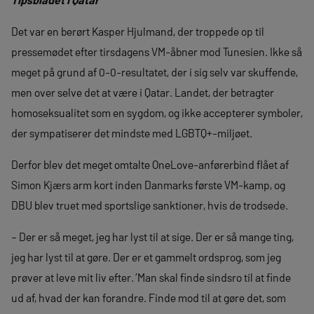
Det var en berørt Kasper Hjulmand, der troppede op til
pressemødet efter tirsdagens VM-åbner mod Tunesien. Ikke så
meget på grund af 0-0-resultatet, der i sig selv var skuffende,
men over selve det at være i Qatar. Landet, der betragter
homoseksualitet som en sygdom, og ikke accepterer symboler,
der sympatiserer det mindste med LGBTQ+-miljøet.
Derfor blev det meget omtalte OneLove-anførerbind flået af
Simon Kjærs arm kort inden Danmarks første VM-kamp, og
DBU blev truet med sportslige sanktioner, hvis de trodsede.
– Der er så meget, jeg har lyst til at sige. Der er så mange ting,
jeg har lyst til at gøre. Der er et gammelt ordsprog, som jeg
prøver at leve mit liv efter. ’Man skal finde sindsro til at finde
ud af, hvad der kan forandre. Finde mod til at gøre det, som