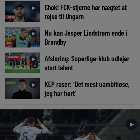
Chok! FCK-stjerne har nægtet at
►
rejse til Ungarn
LIGE NU
Nu kan Jesper Lindstrøm ende i
►
Brøndby
AVIS
Afsløring: Superliga-klub udlejer
EKSKLUSIVT
►
stort talent
KEP raser: ‘Det mest uambitiøse,
NYHEDER
►
jeg har hørt’
►