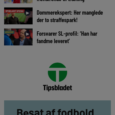
Dommerekspert: Her manglede
TIPSBLADET SPECIAL
►
der to straffespark!
Forsvarer SL-profil: ‘Han har
NYHEDER
►
fandme leveret’
Besat af fodbold