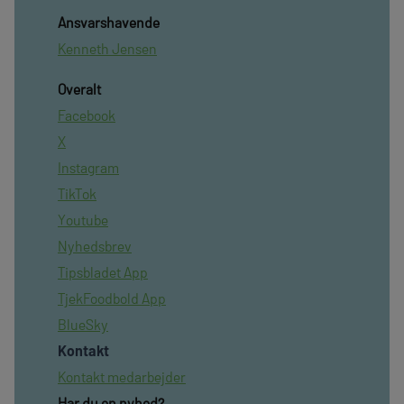
Ansvarshavende
Kenneth Jensen
Overalt
Facebook
X
Instagram
TikTok
Youtube
Nyhedsbrev
Tipsbladet App
TjekFoodbold App
BlueSky
Kontakt
Kontakt medarbejder
Har du en nyhed?