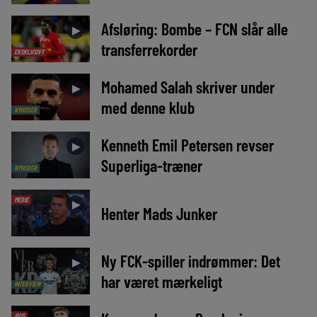
Afsløring: Bombe – FCN slår alle
►
transferrekorder
EKSKLUSIVT
Mohamed Salah skriver under
►
med denne klub
NYHEDER
Kenneth Emil Petersen revser
►
Superliga-træner
NYHEDER
MEDIE
►
Henter Mads Junker
Ny FCK-spiller indrømmer: Det
►
har været mærkeligt
INTERVIEW
AVIS