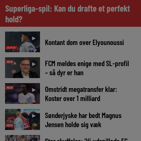
Superliga-spil: Kan du drafte et perfekt
hold?
►
Kontant dom over Elyounoussi
EKSPERT
FCM meldes enige med SL-profil
MEDIE
►
– så dyr er han
Omstridt megatransfer klar:
MEDIE
►
Koster over 1 milliard
Sønderjyske har bedt Magnus
►
Jensen holde sig væk
MEDIE
Stor skuffelse: ‘Vi udspillede FC