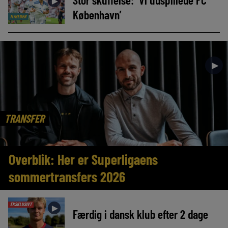
►
København’
NYHEDER
►
TRANSFER
Overblik: Her er Superligaens
sommertransfers 2026
EKSKLUSIVT
►
Færdig i dansk klub efter 2 dage