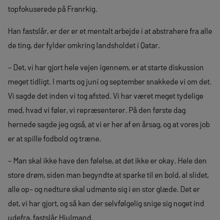
topfokuserede på Franrkig.
Han fastslår, er der er et mentalt arbejde i at abstrahere fra alle
de ting, der fylder omkring landsholdet i Qatar.
– Det, vi har gjort hele vejen igennem, er at starte diskussion
meget tidligt. I marts og juni og september snakkede vi om det.
Vi sagde det inden vi tog afsted. Vi har været meget tydelige
med, hvad vi føler, vi repræsenterer. På den første dag
hernede sagde jeg også, at vi er her af en årsag, og at vores job
er at spille fodbold og træne.
– Man skal ikke have den følelse, at det ikke er okay. Hele den
store drøm, siden man begyndte at sparke til en bold, al slidet,
alle op- og nedture skal udmønte sig i en stor glæde. Det er
det, vi har gjort, og så kan der selvfølgelig snige sig noget ind
udefra, fastslår Hjulmand.