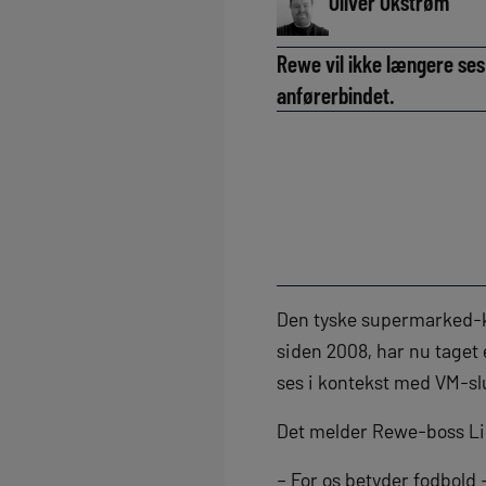
Oliver Okstrøm
Rewe vil ikke længere se
anførerbindet.
Den tyske supermarked-k
siden 2008, har nu taget e
ses i kontekst med VM-s
Det melder Rewe-boss Lio
– For os betyder fodbold 