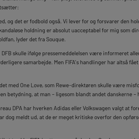
tsætter:
ed, og det er fodbold også. Vi lever for og forsvarer den h
kandaløse holdning er absolut uacceptabel for mig som dir
dfan, lyder det fra Souque.
 DFB skulle ifølge pressemeddelelsen være informeret aller
 yderligere samarbejde. Men FIFA’s handlinger har altså fået
ndet med One Love, som Rewe-direktøren skulle være misfo
gen betydning, at man – ligesom blandt andet danskerne – h
ureau DPA har hverken Adidas eller Volkswagen valgt at fo
ar dog meldt ud, at de er meget kritiske overfor den opførse