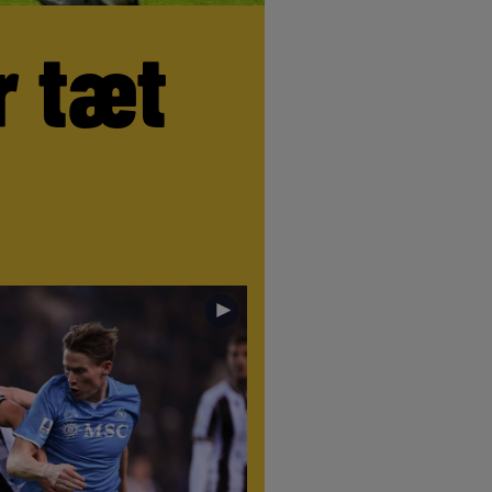
r tæt
►