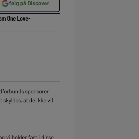
følg på Discover
 om One Love-
ldforbunds sponsorer
 skyldes, at de ikke vil
g vi holder fast i disse