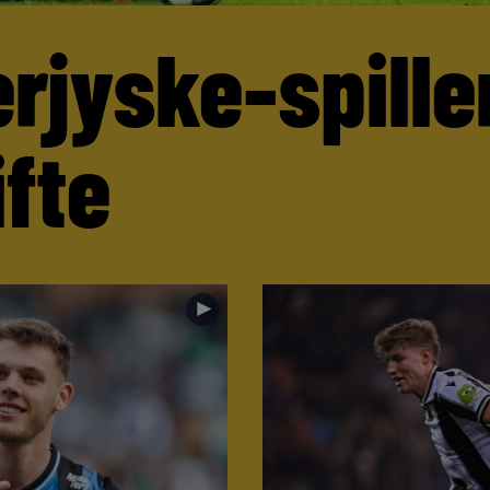
rjyske-spille
ifte
►