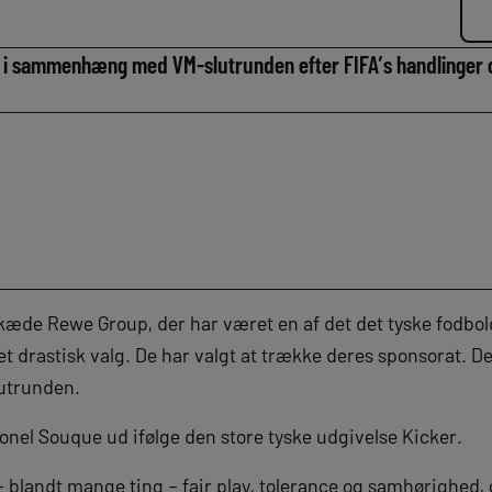
s i sammenhæng med VM-slutrunden efter FIFA’s handlinger
æde Rewe Group, der har været en af det det tyske fodbo
t drastisk valg. De har valgt at trække deres sponsorat. Det
lutrunden.
nel Souque ud ifølge den store tyske udgivelse Kicker.
– blandt mange ting – fair play, tolerance og samhørighed, o