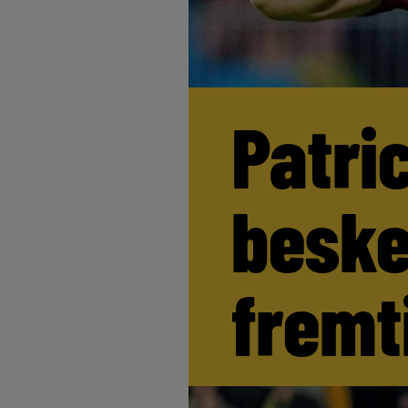
Patri
beske
fremt