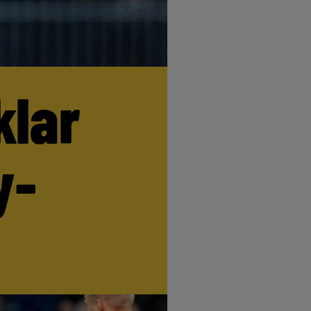
klar
y-