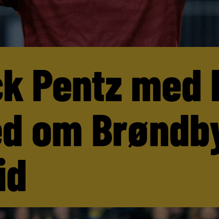
ck Pentz med 
d om Brøndb
id