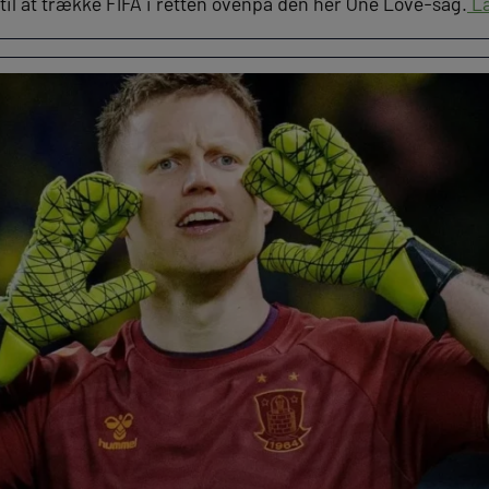
til at trække FIFA i retten ovenpå den her One Love-sag.
Læ