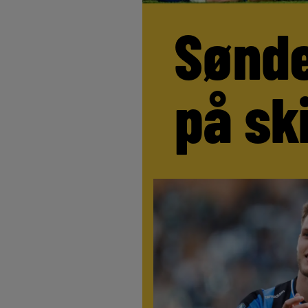
Sønde
på sk