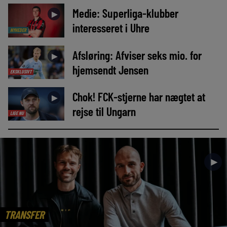
Medie: Superliga-klubber
►
interesseret i Uhre
NYHEDER
Afsløring: Afviser seks mio. for
►
hjemsendt Jensen
EKSKLUSIVT
Chok! FCK-stjerne har nægtet at
►
rejse til Ungarn
LIGE NU
►
TRANSFER