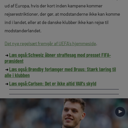
ud af Europa, hvis der kort inden kampene kommer
rejserestriktioner, der gør, at modstanderne ikke kan komme
ind i landet, eller at de danske klubber ikke kan rejse til
modstanderlandet.
Det nye regelsæt fremgår af UEFA’s hjemmeside
.
Læs også:
Schweiz åbner straffesag mod presset FIFA-
præsident
Læs også:
Brøndby forlænger med Bruus: Stærk læring til
alle i klubben
Læs også:
Carlsen: Det er ikke altid VAR’s skyld
►