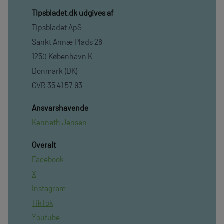
TIpsbladet.dk udgives af
Tipsbladet ApS
Sankt Annæ Plads 28
1250 København K
Denmark (DK)
CVR 35 41 57 93
Ansvarshavende
Kenneth Jensen
Overalt
Facebook
X
Instagram
TikTok
Youtube