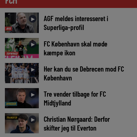
FCM
AGF meldes interesseret i
►
Superliga-profil
AVIS
FC København skal møde
►
kæmpe ikon
TOPNYHED
Her kan du se Debrecen mod FC
►
København
Tre vender tilbage for FC
►
Midtjylland
NYHEDER
Christian Nørgaard: Derfor
TRANSFER
►
skifter jeg til Everton