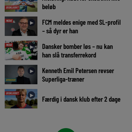
beløb
EKSKLUSIVT
FCM meldes enige med SL-profil
MEDIE
►
– så dyr er han
Dansker bomber løs – nu kan
MEDIE
►
han slå transferrekord
Kenneth Emil Petersen revser
►
Superliga-træner
NYHEDER
EKSKLUSIVT
►
Færdig i dansk klub efter 2 dage