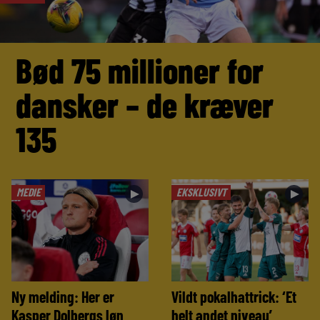
Bød 75 millioner for
dansker – de kræver
135
MEDIE
EKSKLUSIVT
►
►
Ny melding: Her er
Vildt pokalhattrick: ‘Et
Kasper Dolbergs løn
helt andet niveau’