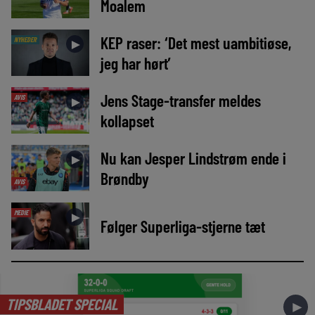
Moalem
KEP raser: ‘Det mest uambitiøse,
NYHEDER
►
jeg har hørt’
Jens Stage-transfer meldes
AVIS
►
kollapset
Nu kan Jesper Lindstrøm ende i
►
Brøndby
AVIS
MEDIE
►
Følger Superliga-stjerne tæt
TIPSBLADET SPECIAL
►