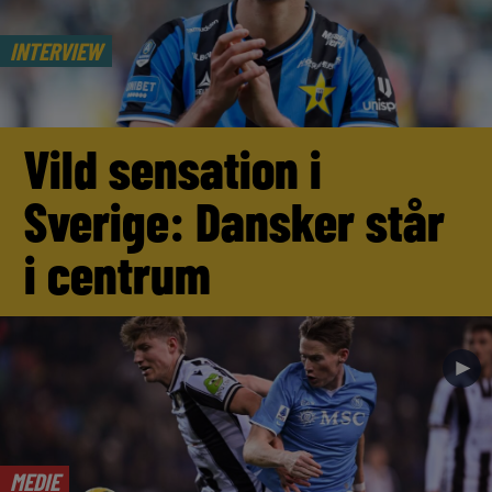
INTERVIEW
Vild sensation i
Sverige: Dansker står
i centrum
►
MEDIE