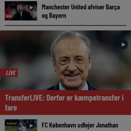
Manchester United afviser Barça
►
og Bayern
MEDIE
►
LIVE
TransferLIVE: Derfor er kæmpetransfer i
fare
FC København udlejer Jonathan
TRANSFER
►