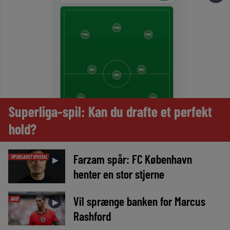
Superliga-spil: Kan du drafte et perfekt
hold?
Farzam spår: FC København
TIPSBLADET SPECIAL
►
henter en stor stjerne
Vil sprænge banken for Marcus
AVIS
►
Rashford