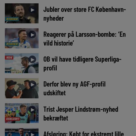
Jubler over store FC København-
►
nyheder
INTERVIEW
Reagerer på Larsson-bombe: ‘En
►
vild historie’
INTERVIEW
OB vil have tidligere Superliga-
MEDIE
►
profil
Derfor blev ny AGF-profil
►
udskiftet
Trist Jesper Lindstrøm-nyhed
►
bekræftet
EKSKLUSIVT
Afsløring: Købt for ekstremt lille
►