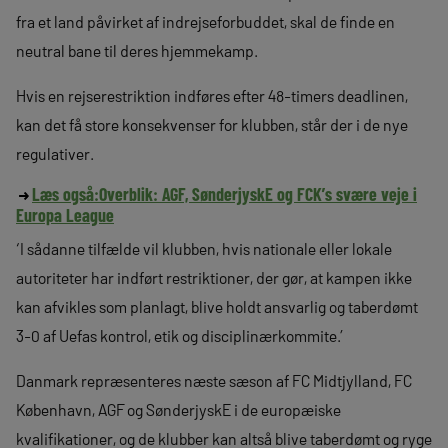
fra et land påvirket af indrejseforbuddet, skal de finde en
neutral bane til deres hjemmekamp.
Hvis en rejserestriktion indføres efter 48-timers deadlinen,
kan det få store konsekvenser for klubben, står der i de nye
regulativer.
Læs også:
Overblik: AGF, SønderjyskE og FCK’s svære veje i
Europa League
‘I sådanne tilfælde vil klubben, hvis nationale eller lokale
autoriteter har indført restriktioner, der gør, at kampen ikke
kan afvikles som planlagt, blive holdt ansvarlig og taberdømt
3-0 af Uefas kontrol, etik og disciplinærkommite.’
Danmark repræsenteres næste sæson af FC Midtjylland, FC
København, AGF og SønderjyskE i de europæiske
kvalifikationer, og de klubber kan altså blive taberdømt og ryge