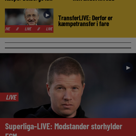
►
TransferLIVE: Derfor er
kæmpetransfer i fare
/
LIVE
//
LIVE
//
LIVE
//
LIVE
//
LIVE
//
LIVE
//
L
►
LIVE
Superliga-LIVE: Modstander storhylder