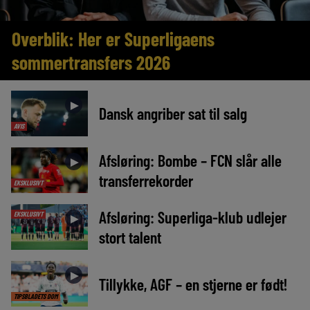
Overblik: Her er Superligaens
sommertransfers 2026
►
Dansk angriber sat til salg
AVIS
Afsløring: Bombe – FCN slår alle
►
transferrekorder
EKSKLUSIVT
Afsløring: Superliga-klub udlejer
EKSKLUSIVT
►
stort talent
►
Tillykke, AGF – en stjerne er født!
TIPSBLADETS DOM