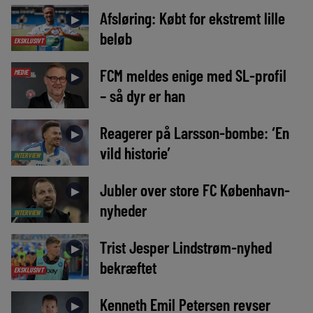
Afsløring: Købt for ekstremt lille
►
beløb
EKSKLUSIVT
FCM meldes enige med SL-profil
MEDIE
►
– så dyr er han
Reagerer på Larsson-bombe: ‘En
►
vild historie’
INTERVIEW
Jubler over store FC København-
►
nyheder
INTERVIEW
Trist Jesper Lindstrøm-nyhed
►
bekræftet
EKSKLUSIVT
Kenneth Emil Petersen revser
►