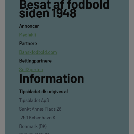
Besat af fodbold
siden 1948
Annoncer
Mediekit
Partnere
Danskfodbold.com
Bettingpartnere
SpilXperten
Information
TIpsbladet.dk udgives af
Tipsbladet ApS
Sankt Annæ Plads 28
1250 København K
Denmark (DK)