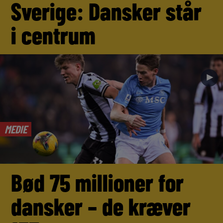
Sverige: Dansker står
i centrum
►
MEDIE
Bød 75 millioner for
dansker – de kræver