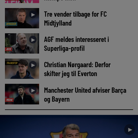
Tre vender tilbage for FC
►
Midtjylland
NYHEDER
AGF meldes interesseret i
►
Superliga-profil
AVIS
Christian Nørgaard: Derfor
TRANSFER
►
skifter jeg til Everton
Manchester United afviser Barça
►
og Bayern
MEDIE
►