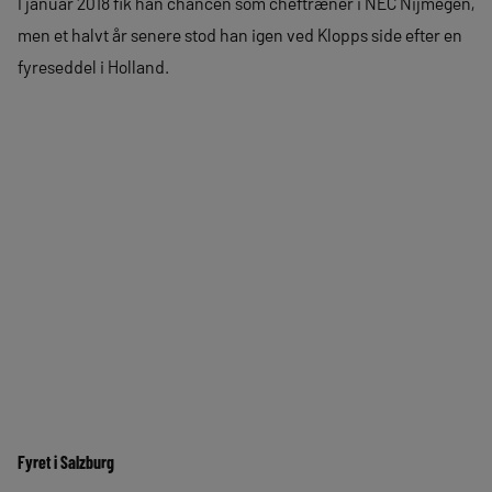
I januar 2018 fik han chancen som cheftræner i NEC Nijmegen,
men et halvt år senere stod han igen ved Klopps side efter en
fyreseddel i Holland.
Fyret i Salzburg