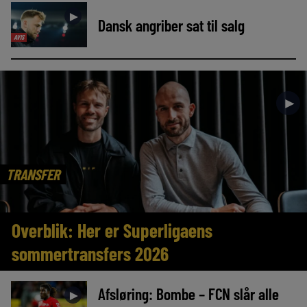
►
Dansk angriber sat til salg
AVIS
►
TRANSFER
Overblik: Her er Superligaens
sommertransfers 2026
Afsløring: Bombe – FCN slår alle
►