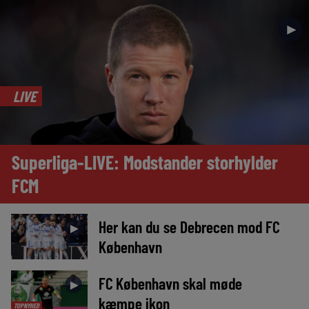
►
LIVE
Superliga-LIVE: Modstander storhylder
FCM
Her kan du se Debrecen mod FC
►
København
FC København skal møde
►
kæmpe ikon
TOPNYHED