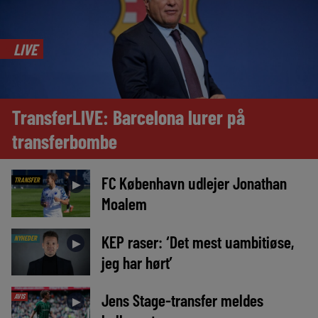
LIVE
TransferLIVE: Barcelona lurer på
transferbombe
FC København udlejer Jonathan
TRANSFER
►
Moalem
KEP raser: ‘Det mest uambitiøse,
NYHEDER
►
jeg har hørt’
Jens Stage-transfer meldes
AVIS
►