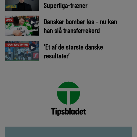
Superliga-træner
NYHEDER
Dansker bomber løs – nu kan
MEDIE
►
han slå transferrekord
‘Et af de største danske
TIPSBLADET SPECIAL
►
resultater’