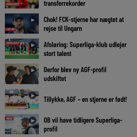
transferrekorder
EKSKLUSIVT
Chok! FCK-stjerne har nægtet at
►
rejse til Ungarn
LIGE NU
Afsløring: Superliga-klub udlejer
EKSKLUSIVT
►
stort talent
Derfor blev ny AGF-profil
►
udskiftet
►
Tillykke, AGF – en stjerne er født!
TIPSBLADETS DOM
OB vil have tidligere Superliga-
MEDIE
►
profil