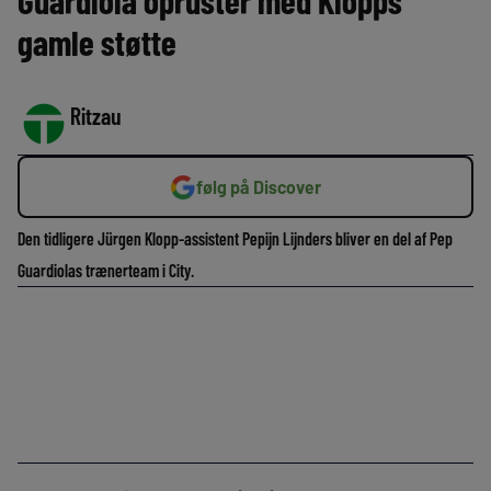
Guardiola opruster med Klopps
gamle støtte
Ritzau
følg på Discover
Den tidligere Jürgen Klopp-assistent Pepijn Lijnders bliver en del af Pep
Guardiolas trænerteam i City.