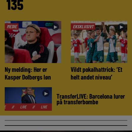
135
MEDIE
EKSKLUSIVT
►
►
Ny melding: Her er
Vildt pokalhattrick: ‘Et
Kasper Dolbergs løn
helt andet niveau’
►
TransferLIVE: Barcelona lurer
på transferbombe
LIVE
//
LIVE
//
LIVE
//
LIVE
//
LIVE
//
LIVE
//
LIV