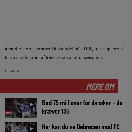
Ansættelserne kommer i kølvandet på, at City har sagt farvel
til tre medlemmer af trænerstaben efter sæsonen.
/ritzau/
MERE OM
Bød 75 millioner for dansker – de
►
kræver 135
MEDIE
Her kan du se Debrecen mod FC
►