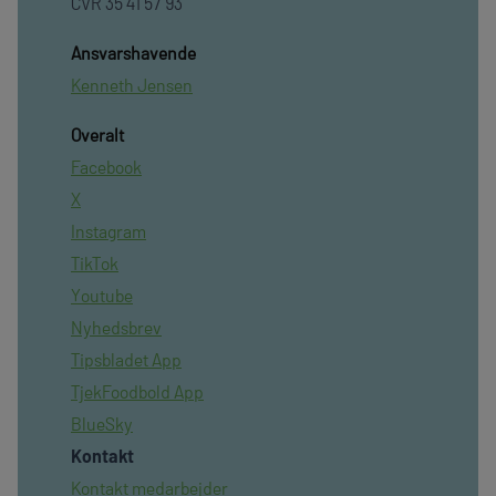
CVR 35 41 57 93
Ansvarshavende
Kenneth Jensen
Overalt
Facebook
X
Instagram
TikTok
Youtube
Nyhedsbrev
Tipsbladet App
TjekFoodbold App
BlueSky
Kontakt
Kontakt medarbejder