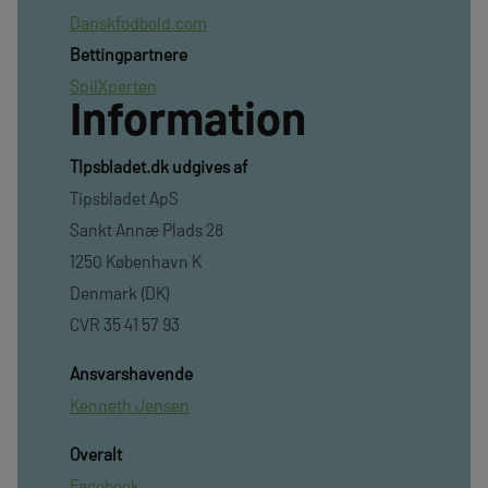
Danskfodbold.com
Bettingpartnere
SpilXperten
Information
TIpsbladet.dk udgives af
Tipsbladet ApS
Sankt Annæ Plads 28
1250 København K
Denmark (DK)
CVR 35 41 57 93
Ansvarshavende
Kenneth Jensen
Overalt
Facebook