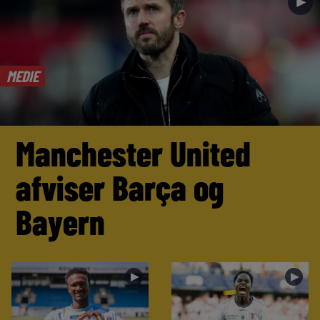
►
MEDIE
Manchester United
afviser Barça og
Bayern
►
►