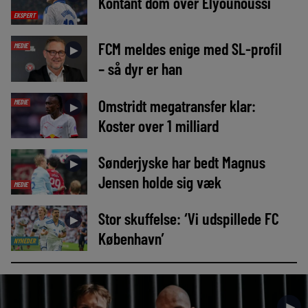
Kontant dom over Elyounoussi
EKSPERT
FCM meldes enige med SL-profil
MEDIE
►
– så dyr er han
Omstridt megatransfer klar:
MEDIE
►
Koster over 1 milliard
Sønderjyske har bedt Magnus
►
Jensen holde sig væk
MEDIE
Stor skuffelse: ‘Vi udspillede FC
►
København’
NYHEDER
►