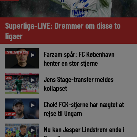
Superliga-LIVE: Drømmer om disse to
ligaer
Farzam spår: FC København
TIPSBLADET SPECIAL
►
henter en stor stjerne
Jens Stage-transfer meldes
AVIS
►
kollapset
Chok! FCK-stjerne har nægtet at
►
rejse til Ungarn
LIGE NU
Nu kan Jesper Lindstrøm ende i
►