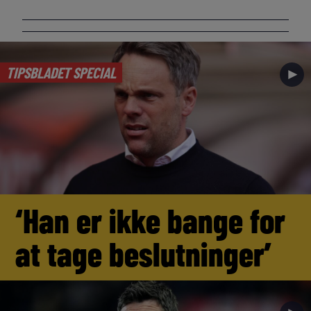
TIPSBLADET SPECIAL
►
‘Han er ikke bange for
at tage beslutninger’