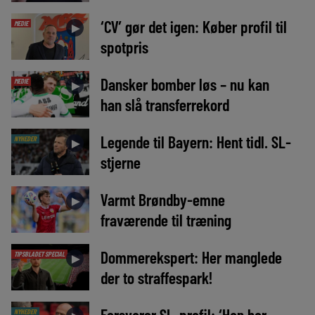
‘CV’ gør det igen: Køber profil til
MEDIE
►
spotpris
Dansker bomber løs – nu kan
MEDIE
►
han slå transferrekord
Legende til Bayern: Hent tidl. SL-
NYHEDER
►
stjerne
Varmt Brøndby-emne
►
fraværende til træning
Dommerekspert: Her manglede
TIPSBLADET SPECIAL
►
der to straffespark!
Forsvarer SL-profil: ‘Han har
NYHEDER