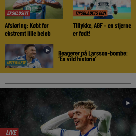
EKSKLUSIVT
TIPSBLADETS DOM
Afsløring: Købt for
Tillykke, AGF – en stjerne
ekstremt lille beløb
er født!
►
Reagerer på Larsson-bombe:
‘En vild historie’
INTERVIEW
►
LIVE