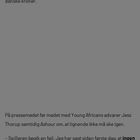
danske kroner.
På pressemødet før mødet med Young Africans advarer Jess
Thorup samtidig Ashour om, at lignende ikke må ske igen.
– Spilleren begik en fejl. Jeg har sagt siden første dag, at
ingen