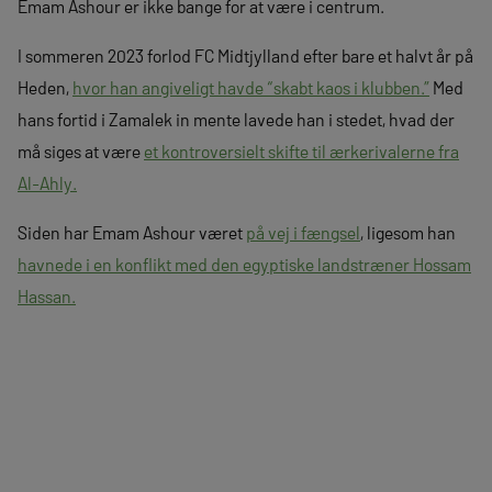
Emam Ashour er ikke bange for at være i centrum.
I sommeren 2023 forlod FC Midtjylland efter bare et halvt år på
Heden,
hvor han angiveligt havde “skabt kaos i klubben.”
Med
hans fortid i Zamalek in mente lavede han i stedet, hvad der
må siges at være
et kontroversielt skifte til ærkerivalerne fra
Al-Ahly.
Siden har Emam Ashour været
på vej i fængsel
, ligesom han
havnede i en konflikt med den egyptiske landstræner Hossam
Hassan.