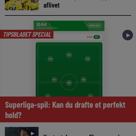
aflivet
TIPSBLADET SPECIAL
►
Superliga-spil: Kan du drafte et perfekt
hold?
►