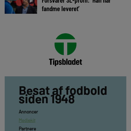
►
fandme leveret’
Besat af fodbold
siden 1948
Annoncer
Mediekit
Partnere