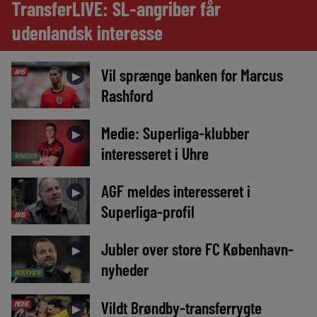
TransferLIVE: SL-angriber får
udenlandsk interesse
Vil sprænge banken for Marcus
AVIS
►
Rashford
Medie: Superliga-klubber
►
interesseret i Uhre
NYHEDER
AGF meldes interesseret i
►
Superliga-profil
AVIS
Jubler over store FC København-
►
nyheder
INTERVIEW
Vildt Brøndby-transferrygte
MEDIE
►