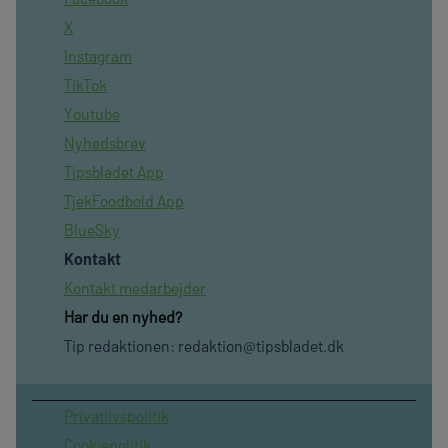
X
Instagram
TikTok
Youtube
Nyhedsbrev
Tipsbladet App
TjekFoodbold App
BlueSky
Kontakt
Kontakt medarbejder
Har du en nyhed?
Tip redaktionen:
redaktion@tipsbladet.dk
Privatilvspolitik
Cookiepolitik