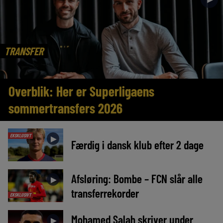
TRANSFER
Overblik: Her er Superligaens
sommertransfers 2026
EKSKLUSIVT
►
Færdig i dansk klub efter 2 dage
Afsløring: Bombe – FCN slår alle
►
transferrekorder
EKSKLUSIVT
Mohamed Salah skriver under
►