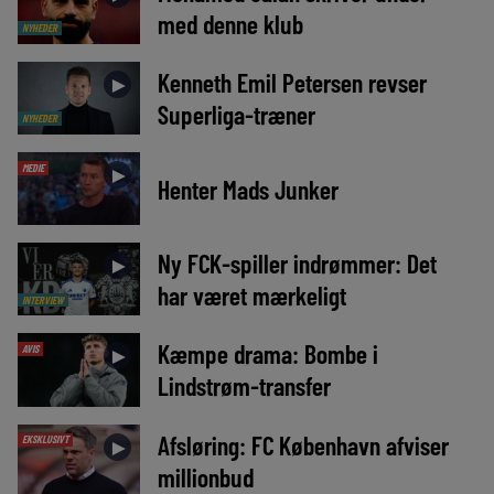
med denne klub
NYHEDER
Kenneth Emil Petersen revser
►
Superliga-træner
NYHEDER
MEDIE
►
Henter Mads Junker
Ny FCK-spiller indrømmer: Det
►
har været mærkeligt
INTERVIEW
Kæmpe drama: Bombe i
AVIS
►
Lindstrøm-transfer
Afsløring: FC København afviser
EKSKLUSIVT
►
millionbud