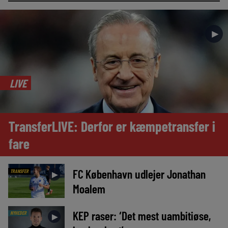
►
LIVE
TransferLIVE: Derfor er kæmpetransfer i
fare
FC København udlejer Jonathan
TRANSFER
►
Moalem
KEP raser: ‘Det mest uambitiøse,
NYHEDER
►