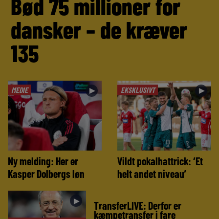
Bød 75 millioner for
dansker – de kræver
135
MEDIE
EKSKLUSIVT
►
►
Ny melding: Her er
Vildt pokalhattrick: ‘Et
Kasper Dolbergs løn
helt andet niveau’
►
TransferLIVE: Derfor er
kæmpetransfer i fare