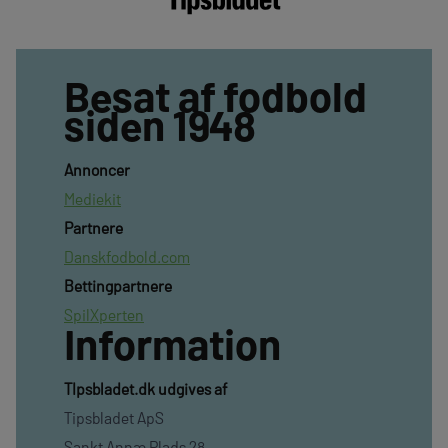
Besat af fodbold
siden 1948
Annoncer
Mediekit
Partnere
Danskfodbold.com
Bettingpartnere
SpilXperten
Information
TIpsbladet.dk udgives af
Tipsbladet ApS
Sankt Annæ Plads 28