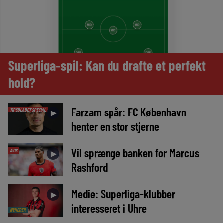
Superliga-spil: Kan du drafte et perfekt
hold?
Farzam spår: FC København
TIPSBLADET SPECIAL
►
henter en stor stjerne
Vil sprænge banken for Marcus
AVIS
►
Rashford
Medie: Superliga-klubber
►
interesseret i Uhre
NYHEDER