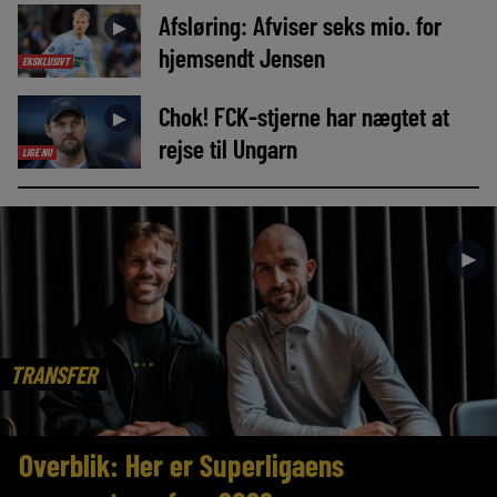
Afsløring: Afviser seks mio. for
►
hjemsendt Jensen
EKSKLUSIVT
Chok! FCK-stjerne har nægtet at
►
rejse til Ungarn
LIGE NU
►
TRANSFER
Overblik: Her er Superligaens