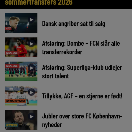
sommertransfers 2026
►
Dansk angriber sat til salg
AVIS
Afsløring: Bombe – FCN slår alle
►
transferrekorder
EKSKLUSIVT
Afsløring: Superliga-klub udlejer
EKSKLUSIVT
►
stort talent
►
Tillykke, AGF – en stjerne er født!
TIPSBLADETS DOM
Jubler over store FC København-
►
nyheder
INTERVIEW