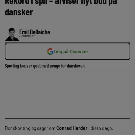
Rekord i spil – afviser nyt bud på
dansker
Emil Bellaiche
Journalist
følg på Discover
Sporting kræver godt med penge for danskeren.
Der sker ting og sager om
Conrad Harder
i disse dage.