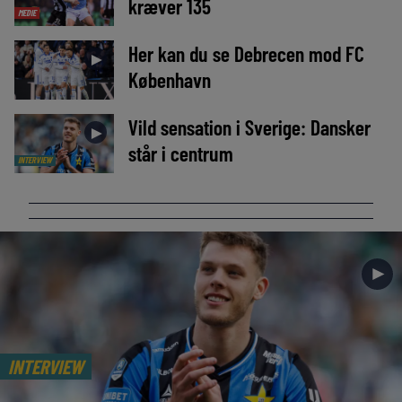
kræver 135
MEDIE
Her kan du se Debrecen mod FC
►
København
Vild sensation i Sverige: Dansker
►
står i centrum
INTERVIEW
►
INTERVIEW