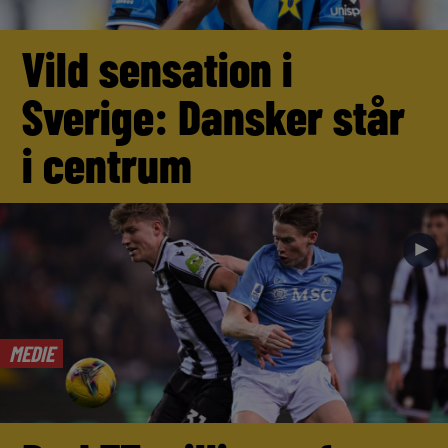
Vild sensation i
Sverige: Dansker står
i centrum
►
MEDIE