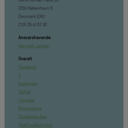
1250 København K
Denmark (DK)
CVR 35 41 57 93
Ansvarshavende
Kenneth Jensen
Overalt
Facebook
X
Instagram
TikTok
Youtube
Nyhedsbrev
Tipsbladet App
TjekFoodbold App