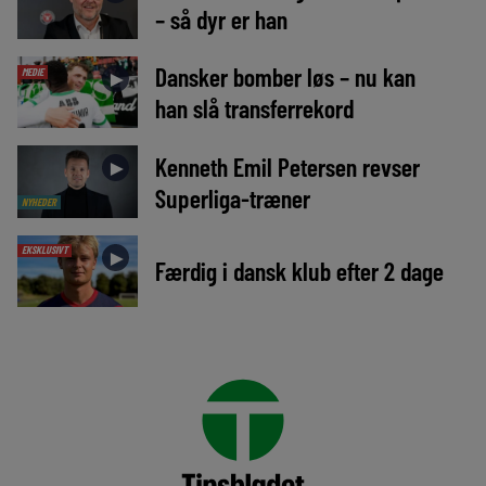
– så dyr er han
Dansker bomber løs – nu kan
MEDIE
►
han slå transferrekord
Kenneth Emil Petersen revser
►
Superliga-træner
NYHEDER
EKSKLUSIVT
►
Færdig i dansk klub efter 2 dage