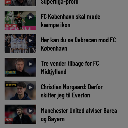
Superliga-profil
AVIS
FC København skal møde
►
kæmpe ikon
TOPNYHED
Her kan du se Debrecen mod FC
►
København
Tre vender tilbage for FC
►
Midtjylland
NYHEDER
Christian Nørgaard: Derfor
TRANSFER
►
skifter jeg til Everton
Manchester United afviser Barça
►
og Bayern
MEDIE