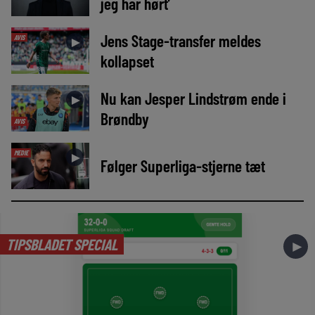
jeg har hørt’
Jens Stage-transfer meldes
AVIS
►
kollapset
Nu kan Jesper Lindstrøm ende i
►
Brøndby
AVIS
MEDIE
►
Følger Superliga-stjerne tæt
TIPSBLADET SPECIAL
►