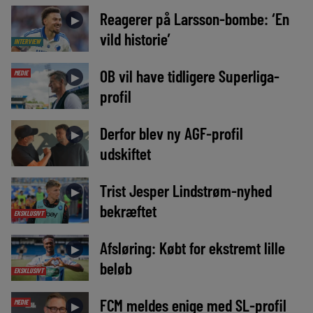
Reagerer på Larsson-bombe: ‘En
►
vild historie’
INTERVIEW
OB vil have tidligere Superliga-
MEDIE
►
profil
Derfor blev ny AGF-profil
►
udskiftet
Trist Jesper Lindstrøm-nyhed
►
bekræftet
EKSKLUSIVT
Afsløring: Købt for ekstremt lille
►
beløb
EKSKLUSIVT
FCM meldes enige med SL-profil
MEDIE
►