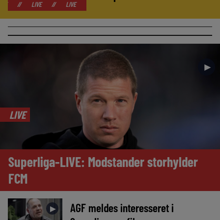
LIVE
//
LIVE
//
LIVE
//
LIVE
//
LIVE
//
LIVE
//
LIVE
►
LIVE
Superliga-LIVE: Modstander storhylder
FCM
AGF meldes interesseret i
►