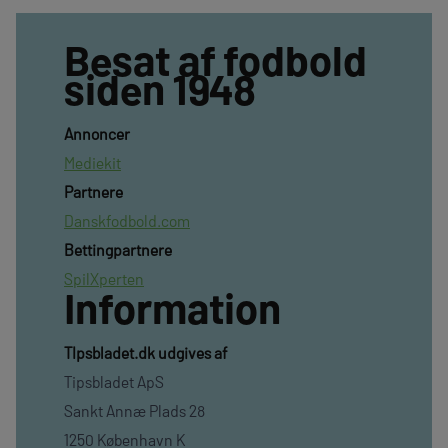
Besat af fodbold
siden 1948
Annoncer
Mediekit
Partnere
Danskfodbold.com
Bettingpartnere
SpilXperten
Information
TIpsbladet.dk udgives af
Tipsbladet ApS
Sankt Annæ Plads 28
1250 København K