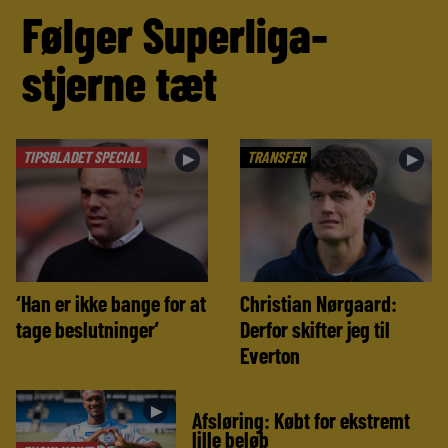
Følger Superliga-
stjerne tæt
TIPSBLADET SPECIAL
TRANSFER
►
►
‘Han er ikke bange for at
Christian Nørgaard:
tage beslutninger’
Derfor skifter jeg til
Everton
►
Afsløring: Købt for ekstremt
lille beløb