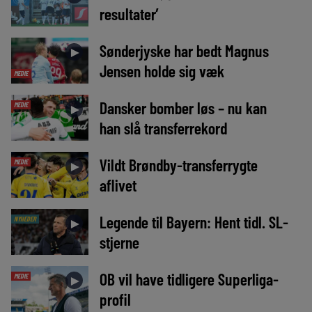
resultater’
Sønderjyske har bedt Magnus
►
Jensen holde sig væk
MEDIE
Dansker bomber løs – nu kan
MEDIE
►
han slå transferrekord
Vildt Brøndby-transferrygte
MEDIE
►
aflivet
Legende til Bayern: Hent tidl. SL-
NYHEDER
►
stjerne
OB vil have tidligere Superliga-
MEDIE
►
profil