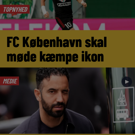
TOPNYHED
FC København skal
møde kæmpe ikon
MEDIE
►