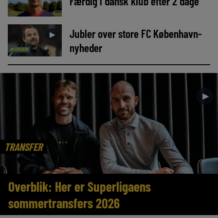
Færdig i dansk klub efter 2 dage
Jubler over store FC København-
►
nyheder
INTERVIEW
►
TRANSFER
Overblik: Her er Superligaens
sommertransfers 2026