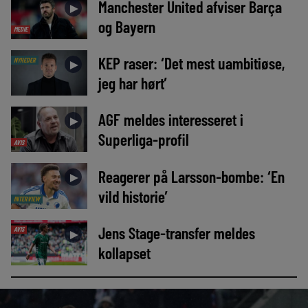
Manchester United afviser Barça
►
og Bayern
MEDIE
KEP raser: ‘Det mest uambitiøse,
NYHEDER
►
jeg har hørt’
AGF meldes interesseret i
►
Superliga-profil
AVIS
Reagerer på Larsson-bombe: ‘En
►
vild historie’
INTERVIEW
Jens Stage-transfer meldes
AVIS
►
kollapset