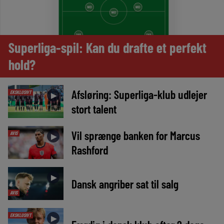
Superliga-spil: Kan du drafte et perfekt
hold?
Afsløring: Superliga-klub udlejer
EKSKLUSIVT
►
stort talent
Vil sprænge banken for Marcus
AVIS
►
Rashford
►
Dansk angriber sat til salg
AVIS
EKSKLUSIVT
►