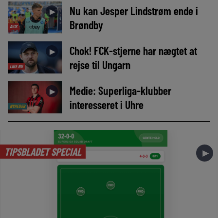
Nu kan Jesper Lindstrøm ende i
►
Brøndby
AVIS
Chok! FCK-stjerne har nægtet at
►
rejse til Ungarn
LIGE NU
Medie: Superliga-klubber
►
interesseret i Uhre
NYHEDER
TIPSBLADET SPECIAL
►