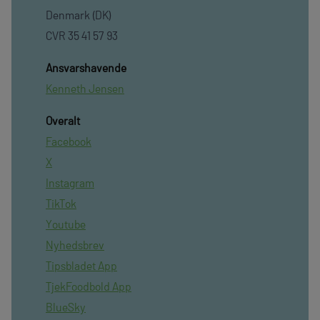
Denmark (DK)
CVR 35 41 57 93
Ansvarshavende
Kenneth Jensen
Overalt
Facebook
X
Instagram
TikTok
Youtube
Nyhedsbrev
Tipsbladet App
TjekFoodbold App
BlueSky