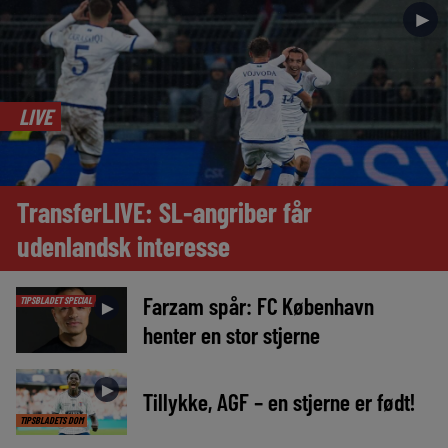
►
LIVE
TransferLIVE: SL-angriber får
udenlandsk interesse
Farzam spår: FC København
TIPSBLADET SPECIAL
►
henter en stor stjerne
►
Tillykke, AGF – en stjerne er født!
TIPSBLADETS DOM