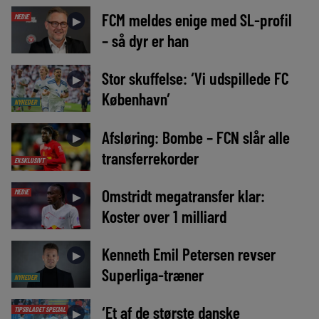
FCM meldes enige med SL-profil
MEDIE
►
– så dyr er han
Stor skuffelse: ‘Vi udspillede FC
►
København’
NYHEDER
Afsløring: Bombe – FCN slår alle
►
transferrekorder
EKSKLUSIVT
Omstridt megatransfer klar:
MEDIE
►
Koster over 1 milliard
Kenneth Emil Petersen revser
►
Superliga-træner
NYHEDER
‘Et af de største danske
TIPSBLADET SPECIAL
►