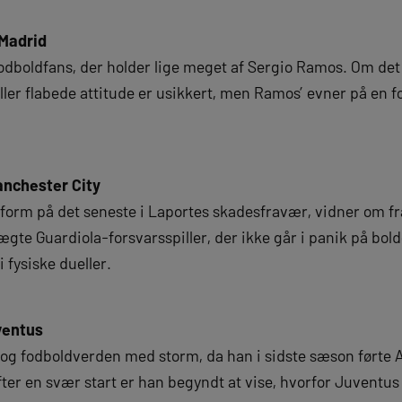
 Madrid
fodboldfans, der holder lige meget af Sergio Ramos. Om det
er flabede attitude er usikkert, men Ramos’ evner på en f
anchester City
 form på det seneste i Laportes skadesfravær, vidner om f
ægte Guardiola-forsvarsspiller, der ikke går i panik på bol
 i fysiske dueller.
ventus
og fodboldverden med storm, da han i sidste sæson førte A
ter en svær start er han begyndt at vise, hvorfor Juventu