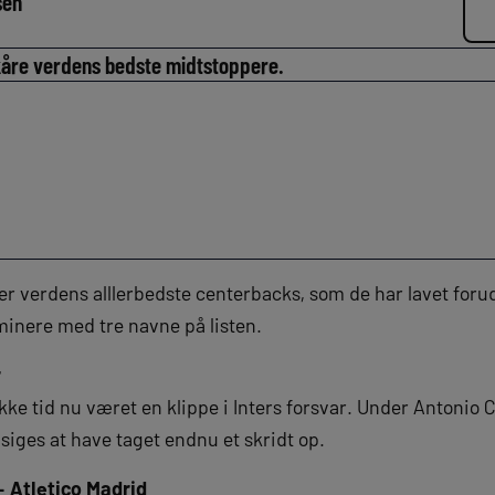
sen
t kåre verdens bedste midtstoppere.
er verdens alllerbedste centerbacks, som de har lavet forud 
inere med tre navne på listen.
r
tykke tid nu været en klippe i Inters forsvar. Under Antonio
siges at have taget endnu et skridt op.
 Atletico Madrid