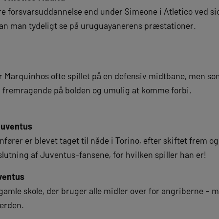
dre forsvarsuddannelse end under Simeone i Atletico ved si
kan man tydeligt se på uruguayanerens præstationer.
 Marquinhos ofte spillet på en defensiv midtbane, men so
 – fremragende på bolden og umulig at komme forbi.
Juventus
ører er blevet taget til nåde i Torino, efter skiftet frem og 
slutning af Juventus-fansene, for hvilken spiller han er!
uventus
 gamle skole, der bruger alle midler over for angriberne – m
 verden.