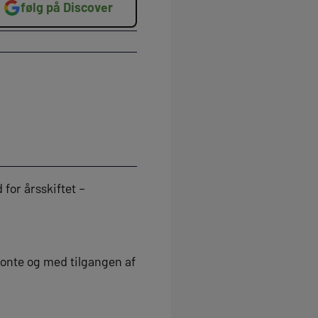
følg på Discover
for årsskiftet –
 Conte og med tilgangen af