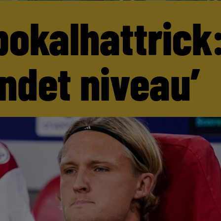
pokalhattrick:
andet niveau’