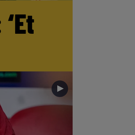
 ‘Et
►