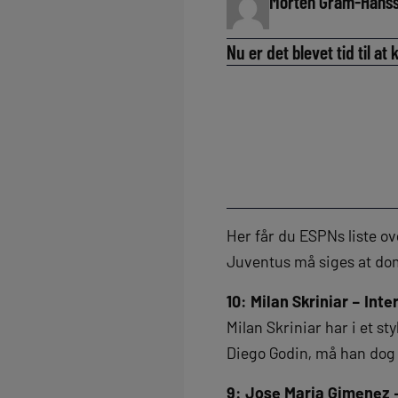
Morten Gram-Hans
Nu er det blevet tid til a
Her får du ESPNs liste ov
Juventus må siges at dom
10: Milan Skriniar – Inte
Milan Skriniar har i et s
Diego Godin, må han dog 
9: Jose Maria Gimenez –