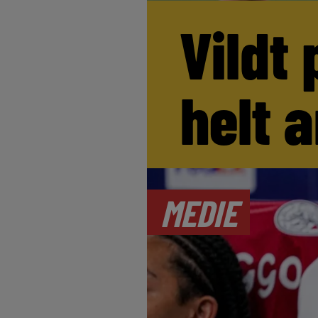
Vildt 
helt 
MEDIE