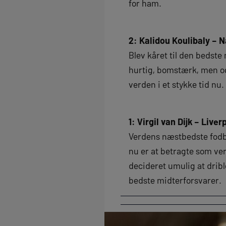
for ham.
2: Kalidou Koulibaly – N
Blev kåret til den bedste
hurtig, bomstærk, men ogs
verden i et stykke tid nu.
1: Virgil van Dijk – Liver
Verdens næstbedste fodbol
nu er at betragte som ve
decideret umulig at dribl
bedste midterforsvarer.