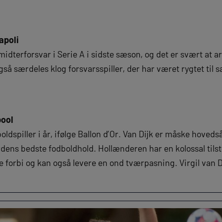
apoli
 midterforsvar i Serie A i sidste sæson, og det er svært at
å særdeles klog forsvarsspiller, der har været rygtet til s
pool
dspiller i år, ifølge Ballon d’Or. Van Dijk er måske hovedså
rdens bedste fodboldhold. Hollænderen har en kolossal tils
e forbi og kan også levere en ond tværpasning. Virgil van D