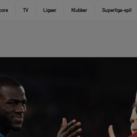
core
TV
Ligaer
Klubber
Superliga-spil