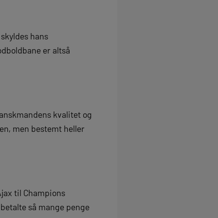
 skyldes hans
odboldbane er altså
ranskmandens kvalitet og
den, men bestemt heller
jax til Champions
s betalte så mange penge