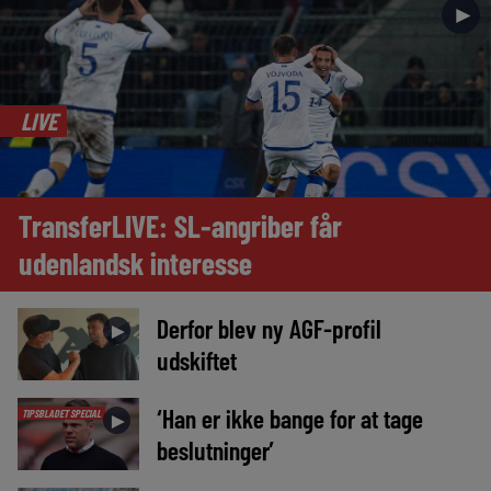
►
LIVE
TransferLIVE: SL-angriber får
udenlandsk interesse
Derfor blev ny AGF-profil
►
udskiftet
‘Han er ikke bange for at tage
TIPSBLADET SPECIAL
►
beslutninger’