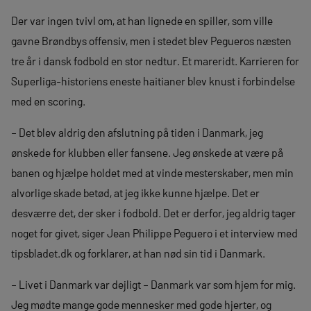
Der var ingen tvivl om, at han lignede en spiller, som ville
gavne Brøndbys offensiv, men i stedet blev Pegueros næsten
tre år i dansk fodbold en stor nedtur. Et mareridt. Karrieren for
Superliga-historiens eneste haitianer blev knust i forbindelse
med en scoring.
– Det blev aldrig den afslutning på tiden i Danmark, jeg
ønskede for klubben eller fansene. Jeg ønskede at være på
banen og hjælpe holdet med at vinde mesterskaber, men min
alvorlige skade betød, at jeg ikke kunne hjælpe. Det er
desværre det, der sker i fodbold. Det er derfor, jeg aldrig tager
noget for givet, siger Jean Philippe Peguero i et interview med
tipsbladet.dk og forklarer, at han nød sin tid i Danmark.
– Livet i Danmark var dejligt – Danmark var som hjem for mig.
Jeg mødte mange gode mennesker med gode hjerter, og