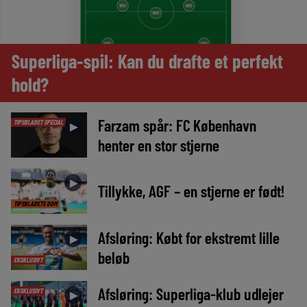
Superliga-spil: Kan du drafte et perfekt
hold?
Farzam spår: FC København
TIPSBLADET SPECIAL
►
henter en stor stjerne
►
Tillykke, AGF – en stjerne er født!
TIPSBLADETS DOM
Afsløring: Købt for ekstremt lille
►
beløb
EKSKLUSIVT
Afsløring: Superliga-klub udlejer
EKSKLUSIVT
►