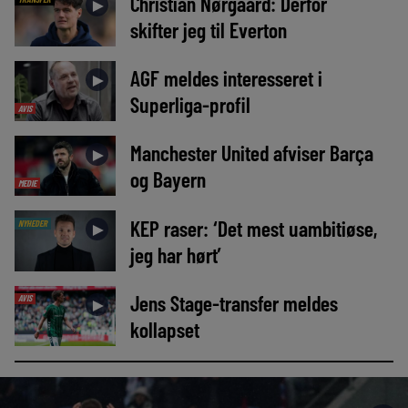
Christian Nørgaard: Derfor
►
skifter jeg til Everton
AGF meldes interesseret i
►
Superliga-profil
AVIS
Manchester United afviser Barça
►
og Bayern
MEDIE
KEP raser: ‘Det mest uambitiøse,
NYHEDER
►
jeg har hørt’
Jens Stage-transfer meldes
AVIS
►
kollapset