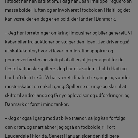
I stedet har han sadlet om. I dag har Jean Philippe Peguero en
masse bolde i luften og er involveret i fodbolden i Haiti, og det
kan være, der en dag er en bold, der lander i Danmark.
– Jeg har forretninger omkring limousiner og biler generelt. Vi
køber biler fra auktioner og sælger dem igen. Jeg driver også
et skattekontor, hvor vi laver immigrationspapirer og
pengeoverførsler, og vigtigst af alt er, at jeg er agent for de
fleste haitianske spillere. Jeg har et akademi-hold i Haiti og
har haft det i tre år. Vi har været i finalen tre gange og vundet
mesterskabet en enkelt gang. Spillerne er unge og klar til at
skifte til andre lande og få nye oplevelser og udfordringer, og
Danmark er først i mine tanker.
– Jeg er også i gang med at blive træner, så jeg kan forfølge
den drøm, og snart åbner jeg også en fodboldlejr i Fort
Lauderdale i Florida. Senest i januar, siger den tidligere