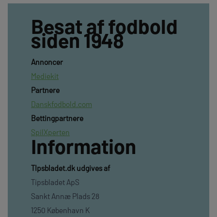
Besat af fodbold
siden 1948
Annoncer
Mediekit
Partnere
Danskfodbold.com
Bettingpartnere
SpilXperten
Information
TIpsbladet.dk udgives af
Tipsbladet ApS
Sankt Annæ Plads 28
1250 København K