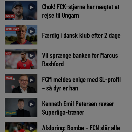
Chok! FCK-stjerne har nægtet at
►
rejse til Ungarn
LIGE NU
EKSKLUSIVT
►
Færdig i dansk klub efter 2 dage
Vil sprænge banken for Marcus
AVIS
►
Rashford
FCM meldes enige med SL-profil
MEDIE
►
– så dyr er han
Kenneth Emil Petersen revser
►
Superliga-træner
NYHEDER
Afsløring: Bombe – FCN slår alle
►