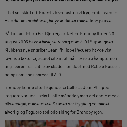
– Det ser skidt ud. Knæet virker løst, og vi frygter det værste.
Hvis det er korsbåndet, betyder det en me­get lang pause.
Sådan lød det fra Per Bjerregaard, efter Brøndby IF den 20.
august 2006 havde besejret Viborg med 3-0 i Superligaen.
Klubbens nye angriber Jean Philippe Peguero havde vist
lovende takter og scoret sit andet mål i bare tre kampe, men
angriberen fra Haiti blev skadet i en duel med Robbie Russell,
netop som han scorede til 3-0.
Brøndby kunne efterfølgende fortælle, at Jean Philippe
Peguero var ude i seks til otte måneder, men det endte med at
blive meget, meget mere. Skaden var frygtelig og meget
alvorlig, og Peguero spillede aldrig for Brøndby igen.