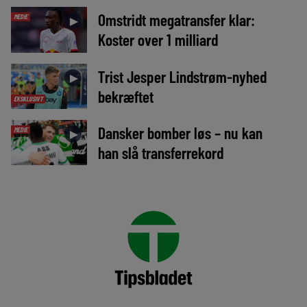
Omstridt megatransfer klar:
MEDIE
►
Koster over 1 milliard
Trist Jesper Lindstrøm-nyhed
►
bekræftet
EKSKLUSIVT
Dansker bomber løs – nu kan
MEDIE
►
han slå transferrekord