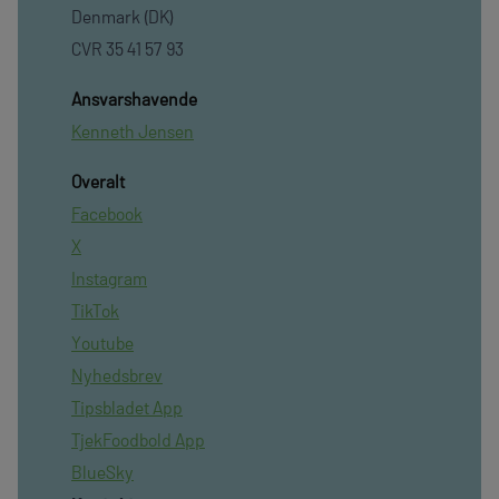
Denmark (DK)
CVR 35 41 57 93
Ansvarshavende
Kenneth Jensen
Overalt
Facebook
X
Instagram
TikTok
Youtube
Nyhedsbrev
Tipsbladet App
TjekFoodbold App
BlueSky