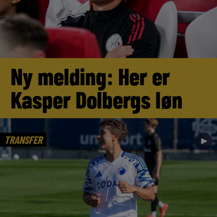
Ny melding: Her er
Kasper Dolbergs løn
TRANSFER
►