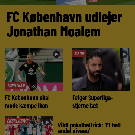
FC København udlejer
Jonathan Moalem
MEDIE
►
►
TOPNYHED
FC København skal
Følger Superliga-
møde kæmpe ikon
stjerne tæt
EKSKLUSIVT
►
Vildt pokalhattrick: ‘Et helt
andet niveau’