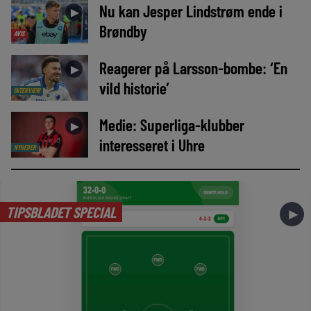
Nu kan Jesper Lindstrøm ende i
►
Brøndby
AVIS
Reagerer på Larsson-bombe: ‘En
►
vild historie’
INTERVIEW
Medie: Superliga-klubber
►
interesseret i Uhre
NYHEDER
TIPSBLADET SPECIAL
►