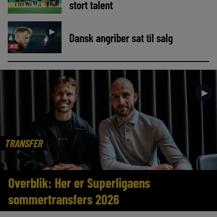
stort talent
►
Dansk angriber sat til salg
AVIS
►
TRANSFER
Overblik: Her er Superligaens
sommertransfers 2026