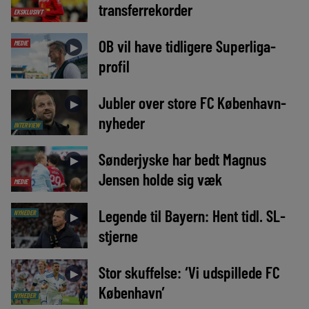
transferrekorder
EKSKLUSIVT
OB vil have tidligere Superliga-
MEDIE
►
profil
Jubler over store FC København-
►
nyheder
INTERVIEW
Sønderjyske har bedt Magnus
►
Jensen holde sig væk
MEDIE
Legende til Bayern: Hent tidl. SL-
NYHEDER
►
stjerne
Stor skuffelse: ‘Vi udspillede FC
►
København’
NYHEDER