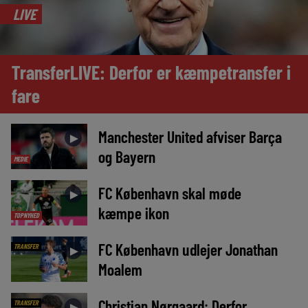
LIVE
TransferLIVE: Derfor er kæmpetransfer i
fare
Manchester United afviser Barça
►
og Bayern
MEDIE
FC København skal møde
►
kæmpe ikon
TOPNYHED
FC København udlejer Jonathan
TRANSFER
►
Moalem
Christian Nørgaard: Derfor
TRANSFER
►