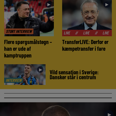
►
►
STORT INTERVIEW
//
LIVE
//
LIVE
//
LIVE
//
LIVE
Flere spørgsmålstegn –
TransferLIVE: Derfor er
han er ude af
kæmpetransfer i fare
kamptruppen
►
Vild sensation i Sverige:
Dansker står i centrum
INTERVIEW
►