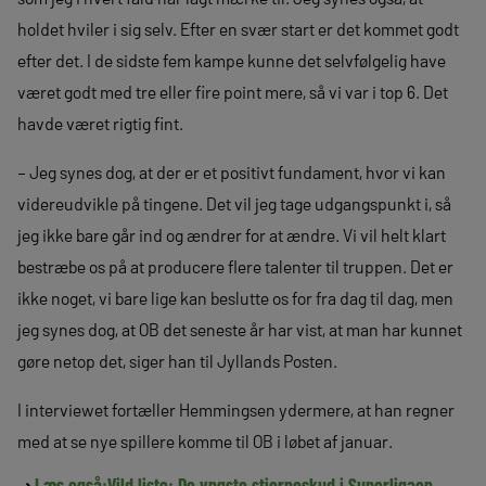
holdet hviler i sig selv. Efter en svær start er det kommet godt
efter det. I de sidste fem kampe kunne det selvfølgelig have
været godt med tre eller fire point mere, så vi var i top 6. Det
havde været rigtig fint.
– Jeg synes dog, at der er et positivt fundament, hvor vi kan
videreudvikle på tingene. Det vil jeg tage udgangspunkt i, så
jeg ikke bare går ind og ændrer for at ændre. Vi vil helt klart
bestræbe os på at producere flere talenter til truppen. Det er
ikke noget, vi bare lige kan beslutte os for fra dag til dag, men
jeg synes dog, at OB det seneste år har vist, at man har kunnet
gøre netop det, siger han til Jyllands Posten.
I interviewet fortæller Hemmingsen ydermere, at han regner
med at se nye spillere komme til OB i løbet af januar.
Læs også:
Vild liste: De yngste stjerneskud i Superligaen