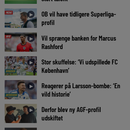
OB vil have tidligere Superliga-
MEDIE
►
profil
Vil sprænge banken for Marcus
AVIS
►
Rashford
Stor skuffelse: ‘Vi udspillede FC
►
København’
NYHEDER
Reagerer på Larsson-bombe: ‘En
►
vild historie’
INTERVIEW
Derfor blev ny AGF-profil
►
udskiftet