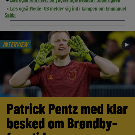
Læs også:
Medie: OB melder sig ind i kampen om Emmanuel
Sabbi
INTERVIEW
►
Patrick Pentz med klar
besked om Brøndby-