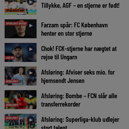
►
Tillykke, AGF – en stjerne er født!
TIPSBLADETS DOM
Farzam spår: FC København
TIPSBLADET SPECIAL
►
henter en stor stjerne
Chok! FCK-stjerne har nægtet at
►
rejse til Ungarn
LIGE NU
Afsløring: Afviser seks mio. for
►
hjemsendt Jensen
EKSKLUSIVT
Afsløring: Bombe – FCN slår alle
►
transferrekorder
EKSKLUSIVT
Afsløring: Superliga-klub udlejer
EKSKLUSIVT
►
stort talent