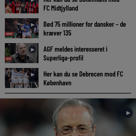
FC Midtjylland
Bød 75 millioner for dansker – de
►
kræver 135
MEDIE
AGF meldes interesseret i
►
Superliga-profil
AVIS
Her kan du se Debrecen mod FC
►
København
►