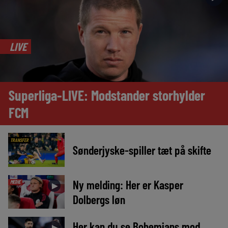
LIVE
Superliga-LIVE: Modstander storhylder
FCM
TRANSFER
Sønderjyske-spiller tæt på skifte
Ny melding: Her er Kasper
MEDIE
►
Dolbergs løn
Her kan du se Bohemians mod
►