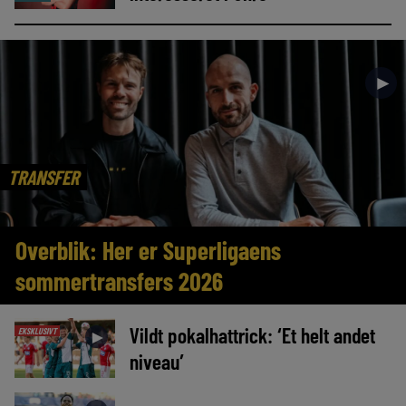
►
TRANSFER
Overblik: Her er Superligaens
sommertransfers 2026
Vildt pokalhattrick: ‘Et helt andet
EKSKLUSIVT
►
niveau’