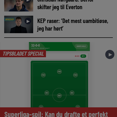
skifter jeg til Everton
KEP raser: ‘Det mest uambitiøse,
NYHEDER
►
jeg har hørt’
TIPSBLADET SPECIAL
►
Superliga-spil: Kan du drafte et perfekt