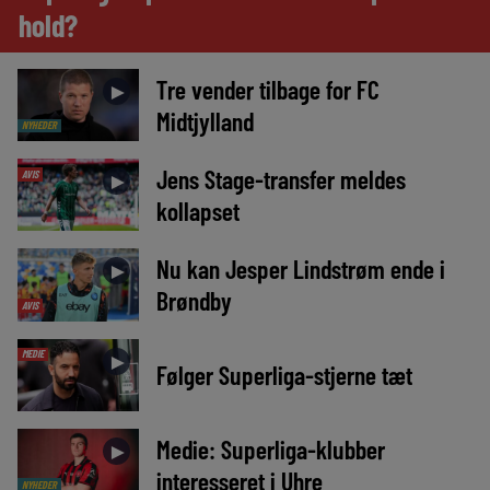
hold?
Tre vender tilbage for FC
►
Midtjylland
NYHEDER
Jens Stage-transfer meldes
AVIS
►
kollapset
Nu kan Jesper Lindstrøm ende i
►
Brøndby
AVIS
MEDIE
►
Følger Superliga-stjerne tæt
Medie: Superliga-klubber
►
interesseret i Uhre
NYHEDER