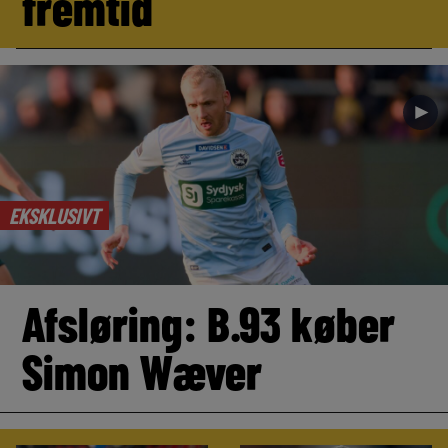
fremtid
►
EKSKLUSIVT
Afsløring: B.93 køber
Simon Wæver