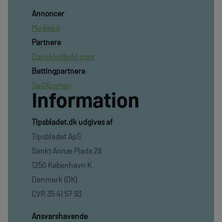
Annoncer
Mediekit
Partnere
Danskfodbold.com
Bettingpartnere
SpilXperten
Information
TIpsbladet.dk udgives af
Tipsbladet ApS
Sankt Annæ Plads 28
1250 København K
Denmark (DK)
CVR 35 41 57 93
Ansvarshavende