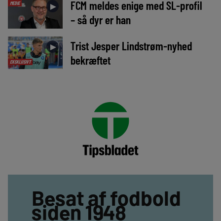
FCM meldes enige med SL-profil
MEDIE
►
– så dyr er han
Trist Jesper Lindstrøm-nyhed
►
bekræftet
EKSKLUSIVT
Besat af fodbold
siden 1948