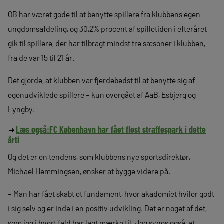
OB har været gode til at benytte spillere fra klubbens egen
ungdomsafdeling, og 30,2% procent af spilletiden i efteråret
gik til spillere, der har tilbragt mindst tre sæsoner i klubben,
fra de var 15 til 21 år.
Det gjorde, at klubben var fjerdebedst til at benytte sig af
egenudviklede spillere – kun overgået af AaB, Esbjerg og
Lyngby.
Læs også:
FC København har fået flest straffespark i dette
årti
Og det er en tendens, som klubbens nye sportsdirektør,
Michael Hemmingsen, ønsker at bygge videre på.
– Man har fået skabt et fundament, hvor akademiet hviler godt
i sig selv og er inde i en positiv udvikling. Det er noget af det,
som jeg i hvert fald har lagt mærke til. Jeg synes også, at