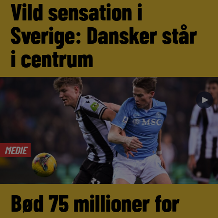
Vild sensation i
Sverige: Dansker står
i centrum
►
MEDIE
Bød 75 millioner for