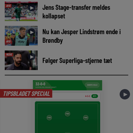
Jens Stage-transfer meldes
AVIS
►
kollapset
Nu kan Jesper Lindstrøm ende i
►
Brøndby
AVIS
MEDIE
►
Følger Superliga-stjerne tæt
TIPSBLADET SPECIAL
►