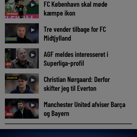
FC København skal møde
►
kæmpe ikon
TOPNYHED
Tre vender tilbage for FC
►
Midtjylland
NYHEDER
AGF meldes interesseret i
►
Superliga-profil
AVIS
Christian Nørgaard: Derfor
TRANSFER
►
skifter jeg til Everton
Manchester United afviser Barça
►
og Bayern
MEDIE