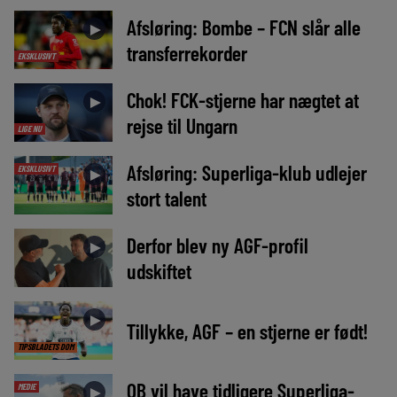
Afsløring: Bombe – FCN slår alle
►
transferrekorder
EKSKLUSIVT
Chok! FCK-stjerne har nægtet at
►
rejse til Ungarn
LIGE NU
Afsløring: Superliga-klub udlejer
EKSKLUSIVT
►
stort talent
Derfor blev ny AGF-profil
►
udskiftet
►
Tillykke, AGF – en stjerne er født!
TIPSBLADETS DOM
OB vil have tidligere Superliga-
MEDIE
►