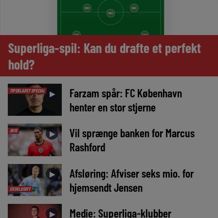
Superliga-spil: Kan du drafte et perfekt
hold?
Farzam spår: FC København
TIPSBLADET SPECIAL
►
henter en stor stjerne
Vil sprænge banken for Marcus
AVIS
►
Rashford
Afsløring: Afviser seks mio. for
►
hjemsendt Jensen
EKSKLUSIVT
Medie: Superliga-klubber
►