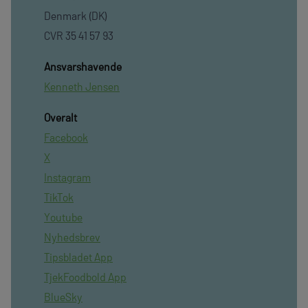
Denmark (DK)
CVR 35 41 57 93
Ansvarshavende
Kenneth Jensen
Overalt
Facebook
X
Instagram
TikTok
Youtube
Nyhedsbrev
Tipsbladet App
TjekFoodbold App
BlueSky