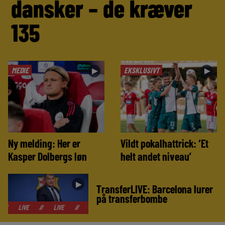
dansker – de kræver
135
MEDIE
EKSKLUSIVT
►
►
Ny melding: Her er
Vildt pokalhattrick: ‘Et
Kasper Dolbergs løn
helt andet niveau’
►
TransferLIVE: Barcelona lurer
på transferbombe
//
LIVE
//
LIVE
//
LIVE
//
LIVE
//
LIVE
//
LIVE
//