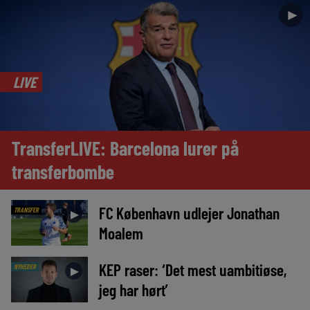
►
LIVE
TransferLIVE: Barcelona lurer på
transferbombe
FC København udlejer Jonathan
TRANSFER
►
Moalem
KEP raser: ‘Det mest uambitiøse,
NYHEDER
►
jeg har hørt’