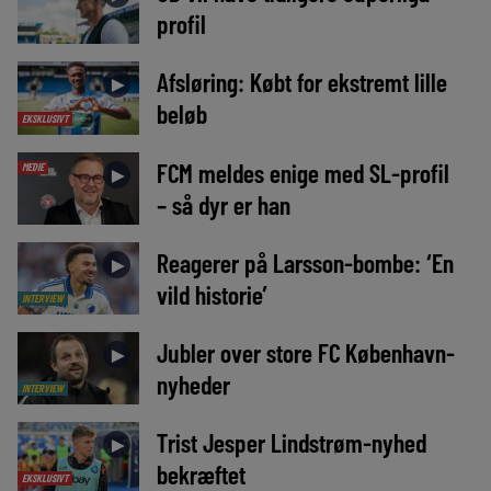
profil
Afsløring: Købt for ekstremt lille
►
beløb
EKSKLUSIVT
FCM meldes enige med SL-profil
MEDIE
►
– så dyr er han
Reagerer på Larsson-bombe: ‘En
►
vild historie’
INTERVIEW
Jubler over store FC København-
►
nyheder
INTERVIEW
Trist Jesper Lindstrøm-nyhed
►
bekræftet
EKSKLUSIVT