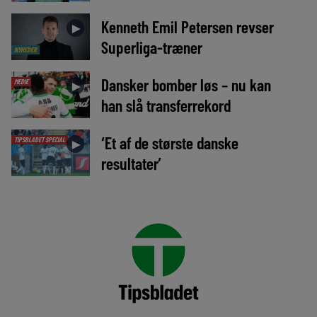
Kenneth Emil Petersen revser
►
Superliga-træner
NYHEDER
Dansker bomber løs – nu kan
MEDIE
►
han slå transferrekord
‘Et af de største danske
TIPSBLADET SPECIAL
►
resultater’