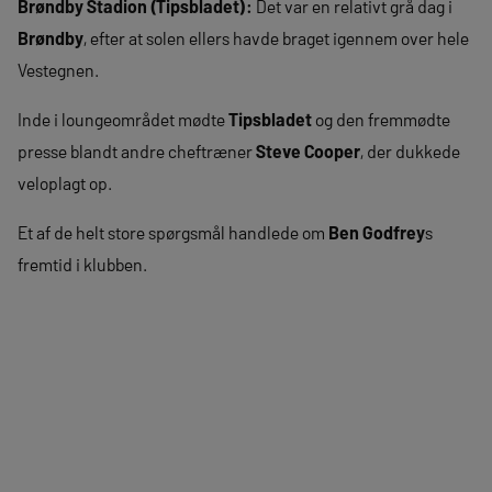
Brøndby Stadion (Tipsbladet):
Det var en relativt grå dag i
Brøndby
, efter at solen ellers havde braget igennem over hele
Vestegnen.
Inde i loungeområdet mødte
Tipsbladet
og den fremmødte
presse blandt andre cheftræner
Steve Cooper
, der dukkede
veloplagt op.
Et af de helt store spørgsmål handlede om
Ben Godfrey
s
fremtid i klubben.