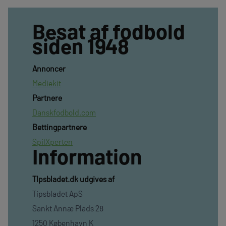
Besat af fodbold
siden 1948
Annoncer
Mediekit
Partnere
Danskfodbold.com
Bettingpartnere
SpilXperten
Information
TIpsbladet.dk udgives af
Tipsbladet ApS
Sankt Annæ Plads 28
1250 København K