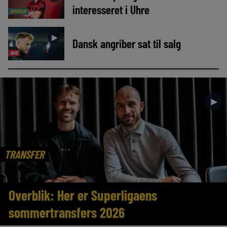
interesseret i Uhre
NYHEDER
►
Dansk angriber sat til salg
AVIS
►
TRANSFER
Overblik: Her er Superligaens
sommertransfers 2026