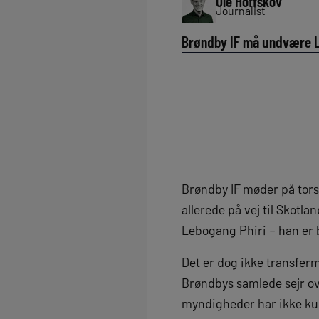
Ole Hoffskov
Journalist
Brøndby IF må undvære Le
Brøndby IF møder på tors
allerede på vej til Skotla
Lebogang Phiri – han er
Det er dog ikke transfer
Brøndbys samlede sejr ove
myndigheder har ikke kunn