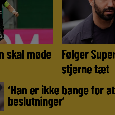
n skal møde
Følger Super
stjerne tæt
‘Han er ikke bange for a
►
beslutninger’