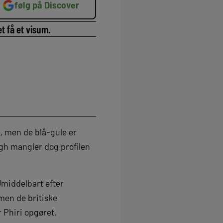
følg på Discover
t få et visum.
, men de blå-gule er
urgh mangler dog profilen
Umiddelbart efter
men de britiske
 Phiri opgøret.