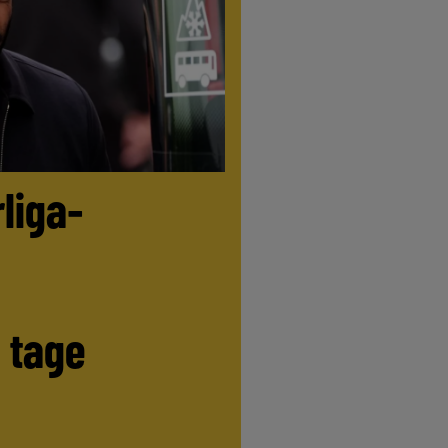
liga-
t tage