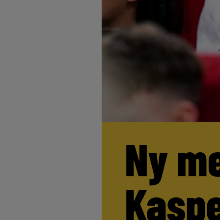
Ny me
Kaspe