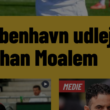
benhavn udle
than Moalem
►
MEDIE