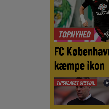
TOPNYHED
FC Københav
kæmpe ikon
TIPSBLADET SPECIAL