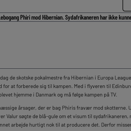
bogang Phiri mod Hibernian. Sydafrikaneren har ikke kunne
dag de skotske pokalmestre fra Hibernian i Europa League
nd for at forberede sig til kampen. Med i flyveren til Edinb
 blevet hjemme i Danmark og må følge kampen på TV.
mæssige årsager, der er bag Phiris fravær mod skotterne. 
r Valur søgte de blå-gule om et visum til sydafrikaneren, 
et arbejde hurtigt nok til at producere det. Derfor misser