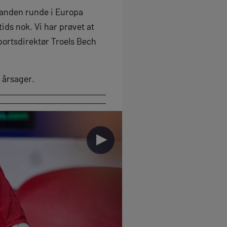
il anden runde i Europa
ids nok. Vi har prøvet at
portsdirektør Troels Bech
e årsager.
►