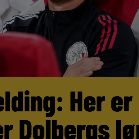
lding: Her er
r Dolbergs lø