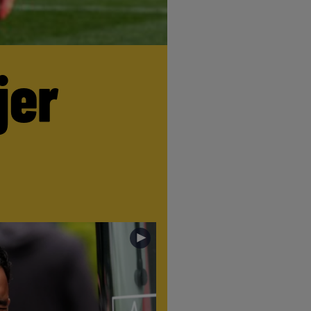
jer
►